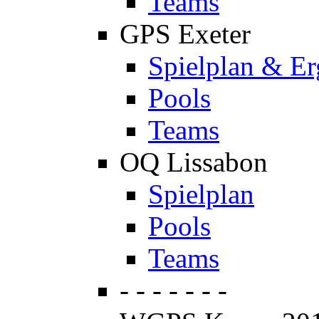
Teams
GPS Exeter
Spielplan & Er
Pools
Teams
OQ Lissabon
Spielplan
Pools
Teams
- - - - - - -