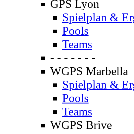
GPS Lyon
Spielplan & Er
Pools
Teams
- - - - - - -
WGPS Marbella
Spielplan & Er
Pools
Teams
WGPS Brive