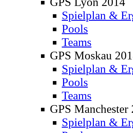
GPS Lyon 2014
Spielplan & Er
Pools
Teams
GPS Moskau 201
Spielplan & Er
Pools
Teams
GPS Manchester 
Spielplan & Er