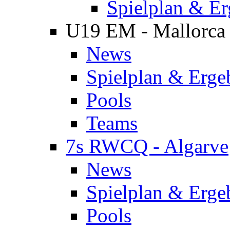
Spielplan & Er
U19 EM - Mallorca
News
Spielplan & Erge
Pools
Teams
7s RWCQ - Algarve
News
Spielplan & Erge
Pools