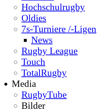
Hochschulrugby
Oldies
7s-Turniere /-Ligen
News
Rugby League
Touch
TotalRugby
Media
RugbyTube
Bilder