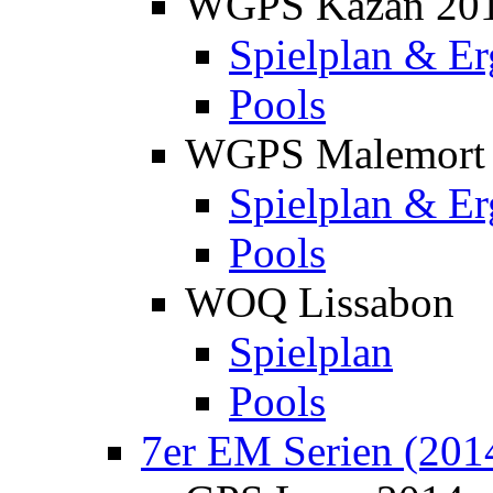
WGPS Kazan 20
Spielplan & Er
Pools
WGPS Malemort
Spielplan & Er
Pools
WOQ Lissabon
Spielplan
Pools
7er EM Serien (201