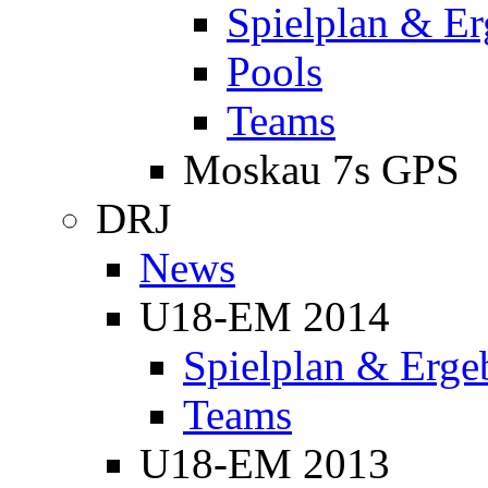
Spielplan & Er
Pools
Teams
Moskau 7s GPS
DRJ
News
U18-EM 2014
Spielplan & Erge
Teams
U18-EM 2013