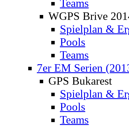
Teams
WGPS Brive 201
Spielplan & Er
Pools
Teams
7er EM Serien (201
GPS Bukarest
Spielplan & Er
Pools
Teams