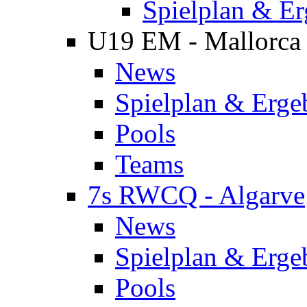
Spielplan & Er
U19 EM - Mallorca
News
Spielplan & Erge
Pools
Teams
7s RWCQ - Algarve
News
Spielplan & Erge
Pools