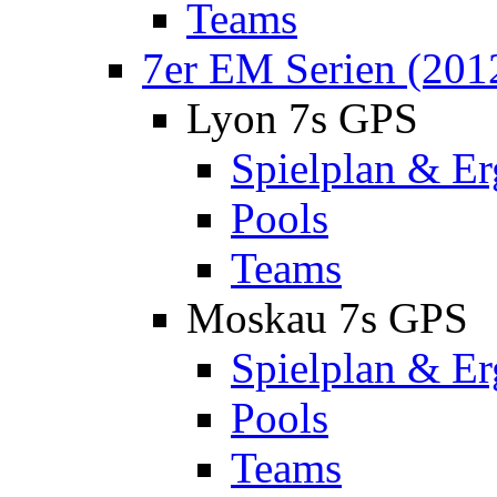
Teams
7er EM Serien (201
Lyon 7s GPS
Spielplan & Er
Pools
Teams
Moskau 7s GPS
Spielplan & Er
Pools
Teams