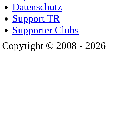
Datenschutz
Support TR
Supporter Clubs
Copyright © 2008 - 2026