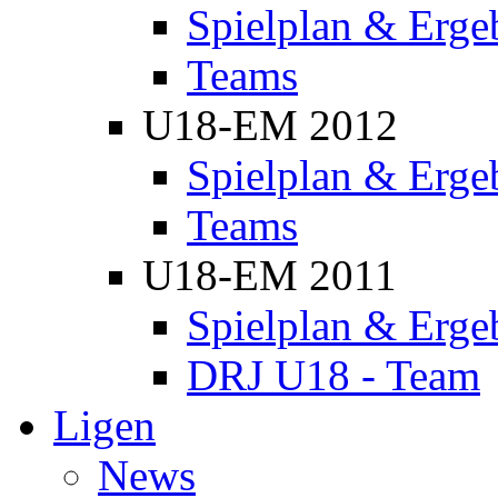
Spielplan & Erge
Teams
U18-EM 2012
Spielplan & Erge
Teams
U18-EM 2011
Spielplan & Erge
DRJ U18 - Team
Ligen
News