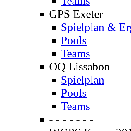
Teams
GPS Exeter
Spielplan & Er
Pools
Teams
OQ Lissabon
Spielplan
Pools
Teams
- - - - - - -