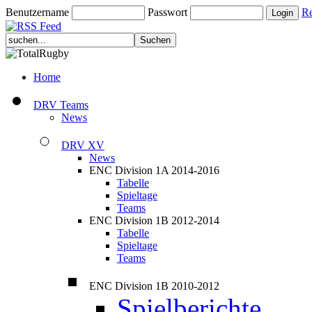
Benutzername
Passwort
Re
Home
DRV Teams
News
DRV XV
News
ENC Division 1A 2014-2016
Tabelle
Spieltage
Teams
ENC Division 1B 2012-2014
Tabelle
Spieltage
Teams
ENC Division 1B 2010-2012
Spielberichte