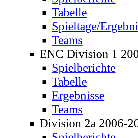
Tabelle
Spieltage/Ergebni
Teams
ENC Division 1 20
Spielberichte
Tabelle
Ergebnisse
Teams
Division 2a 2006-2
Spielberichte