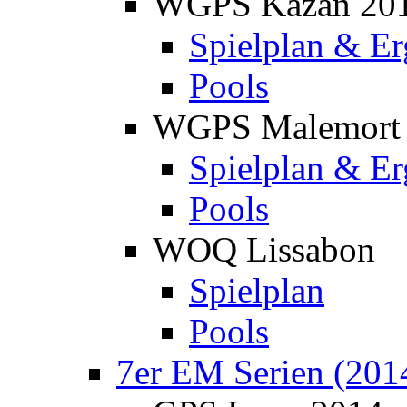
WGPS Kazan 20
Spielplan & Er
Pools
WGPS Malemort
Spielplan & Er
Pools
WOQ Lissabon
Spielplan
Pools
7er EM Serien (201