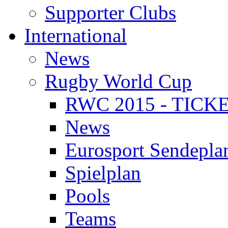
Supporter Clubs
International
News
Rugby World Cup
RWC 2015 - TICK
News
Eurosport Sendepla
Spielplan
Pools
Teams