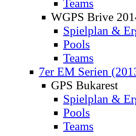
Teams
WGPS Brive 201
Spielplan & Er
Pools
Teams
7er EM Serien (201
GPS Bukarest
Spielplan & Er
Pools
Teams