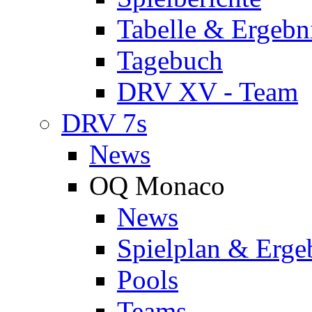
Tabelle & Ergebn
Tagebuch
DRV XV - Team
DRV 7s
News
OQ Monaco
News
Spielplan & Erge
Pools
Teams