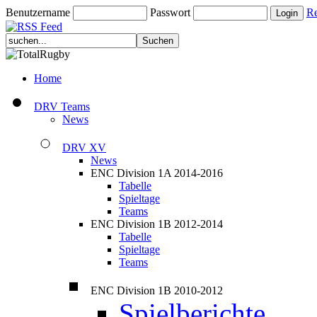
Benutzername
Passwort
Re
Home
DRV Teams
News
DRV XV
News
ENC Division 1A 2014-2016
Tabelle
Spieltage
Teams
ENC Division 1B 2012-2014
Tabelle
Spieltage
Teams
ENC Division 1B 2010-2012
Spielberichte