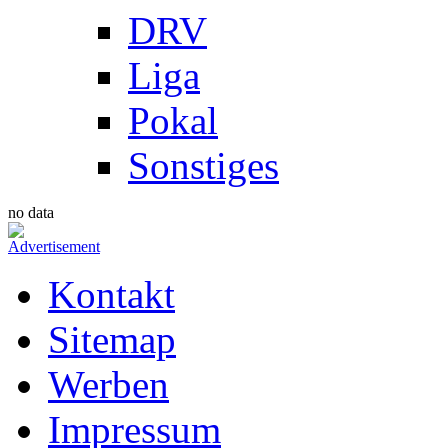
DRV
Liga
Pokal
Sonstiges
no data
Kontakt
Sitemap
Werben
Impressum