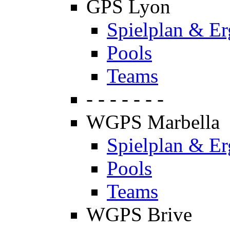
GPS Lyon
Spielplan & Er
Pools
Teams
- - - - - - -
WGPS Marbella
Spielplan & Er
Pools
Teams
WGPS Brive