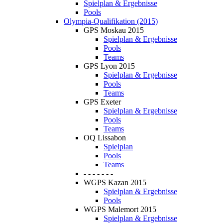
Spielplan & Ergebnisse
Pools
Olympia-Qualifikation (2015)
GPS Moskau 2015
Spielplan & Ergebnisse
Pools
Teams
GPS Lyon 2015
Spielplan & Ergebnisse
Pools
Teams
GPS Exeter
Spielplan & Ergebnisse
Pools
Teams
OQ Lissabon
Spielplan
Pools
Teams
- - - - - - -
WGPS Kazan 2015
Spielplan & Ergebnisse
Pools
WGPS Malemort 2015
Spielplan & Ergebnisse