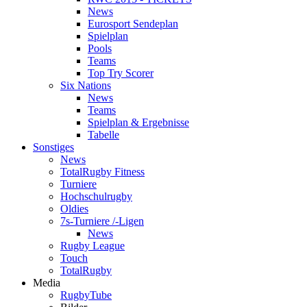
News
Eurosport Sendeplan
Spielplan
Pools
Teams
Top Try Scorer
Six Nations
News
Teams
Spielplan & Ergebnisse
Tabelle
Sonstiges
News
TotalRugby Fitness
Turniere
Hochschulrugby
Oldies
7s-Turniere /-Ligen
News
Rugby League
Touch
TotalRugby
Media
RugbyTube