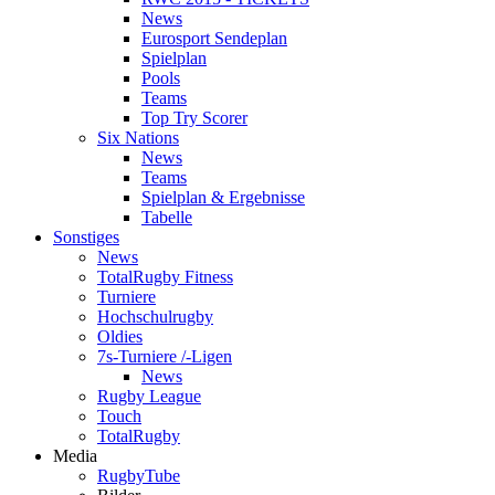
News
Eurosport Sendeplan
Spielplan
Pools
Teams
Top Try Scorer
Six Nations
News
Teams
Spielplan & Ergebnisse
Tabelle
Sonstiges
News
TotalRugby Fitness
Turniere
Hochschulrugby
Oldies
7s-Turniere /-Ligen
News
Rugby League
Touch
TotalRugby
Media
RugbyTube