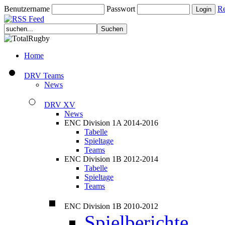
Benutzername
Passwort
Re
Home
DRV Teams
News
DRV XV
News
ENC Division 1A 2014-2016
Tabelle
Spieltage
Teams
ENC Division 1B 2012-2014
Tabelle
Spieltage
Teams
ENC Division 1B 2010-2012
Spielberichte