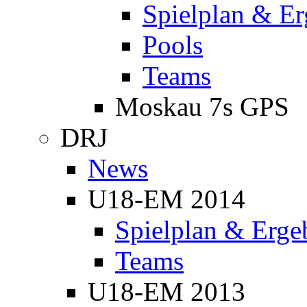
Spielplan & Er
Pools
Teams
Moskau 7s GPS
DRJ
News
U18-EM 2014
Spielplan & Erge
Teams
U18-EM 2013