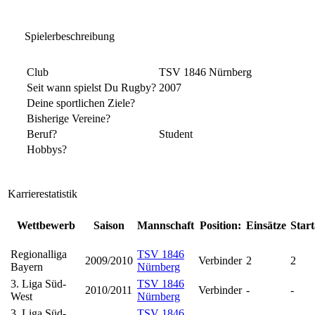
Spielerbeschreibung
Club
TSV 1846 Nürnberg
Seit wann spielst Du Rugby?
2007
Deine sportlichen Ziele?
Bisherige Vereine?
Beruf?
Student
Hobbys?
Karrierestatistik
Wettbewerb
Saison
Mannschaft
Position:
Einsätze
Start
Regionalliga
TSV 1846
2009/2010
Verbinder
2
2
Bayern
Nürnberg
3. Liga Süd-
TSV 1846
2010/2011
Verbinder
-
-
West
Nürnberg
3. Liga Süd-
TSV 1846