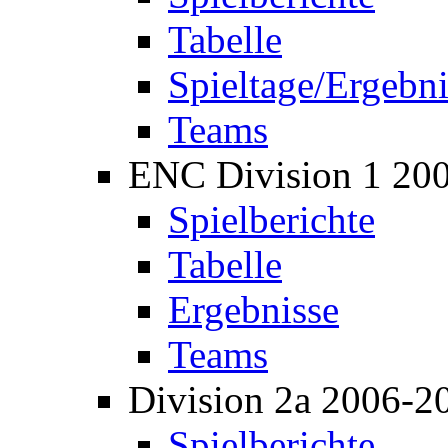
Tabelle
Spieltage/Ergebni
Teams
ENC Division 1 20
Spielberichte
Tabelle
Ergebnisse
Teams
Division 2a 2006-2
Spielberichte