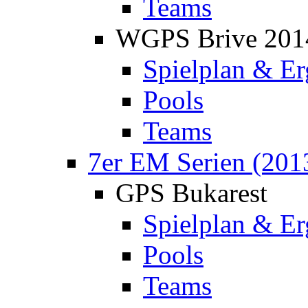
Teams
WGPS Brive 201
Spielplan & Er
Pools
Teams
7er EM Serien (201
GPS Bukarest
Spielplan & Er
Pools
Teams