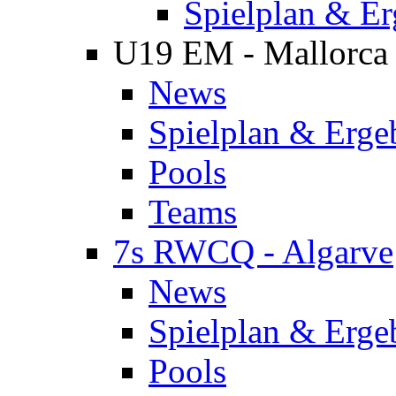
Spielplan & Er
U19 EM - Mallorca
News
Spielplan & Erge
Pools
Teams
7s RWCQ - Algarve
News
Spielplan & Erge
Pools