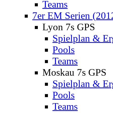
Teams
7er EM Serien (201
Lyon 7s GPS
Spielplan & Er
Pools
Teams
Moskau 7s GPS
Spielplan & Er
Pools
Teams