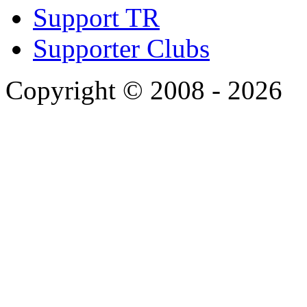
Support TR
Supporter Clubs
Copyright © 2008 - 2026