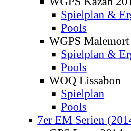
WGPS Kazan 20
Spielplan & Er
Pools
WGPS Malemort
Spielplan & Er
Pools
WOQ Lissabon
Spielplan
Pools
7er EM Serien (201