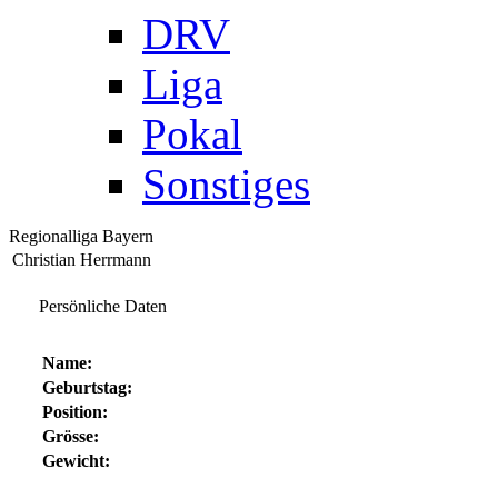
DRV
Liga
Pokal
Sonstiges
Regionalliga Bayern
Christian Herrmann
Persönliche Daten
Name:
Geburtstag:
Position:
Grösse:
Gewicht: