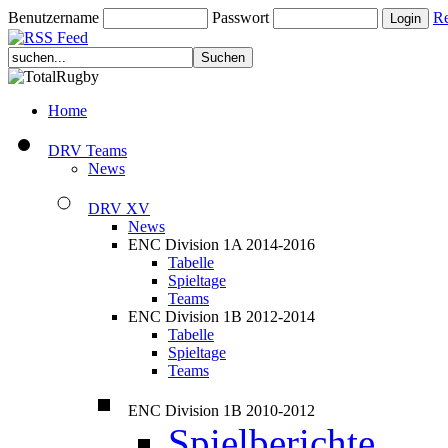
Benutzername
Passwort
Re
Home
DRV Teams
News
DRV XV
News
ENC Division 1A 2014-2016
Tabelle
Spieltage
Teams
ENC Division 1B 2012-2014
Tabelle
Spieltage
Teams
ENC Division 1B 2010-2012
Spielberichte