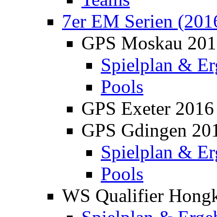
7er EM Serien (201
GPS Moskau 201
Spielplan & Er
Pools
GPS Exeter 2016
GPS Gdingen 20
Spielplan & Er
Pools
WS Qualifier Hong