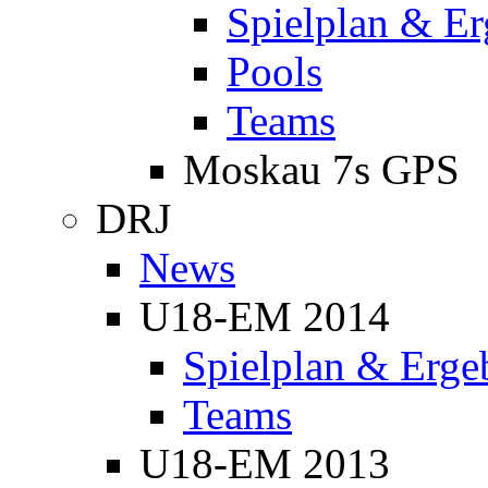
Spielplan & Er
Pools
Teams
Moskau 7s GPS
DRJ
News
U18-EM 2014
Spielplan & Erge
Teams
U18-EM 2013