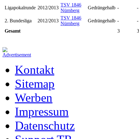
TSV 1846
Ligapokalrunde
2012/2013
Gedrängehalb
-
-
Nürnberg
TSV 1846
2. Bundesliga
2012/2013
Gedrängehalb
-
-
Nürnberg
Gesamt
3
Kontakt
Sitemap
Werben
Impressum
Datenschutz