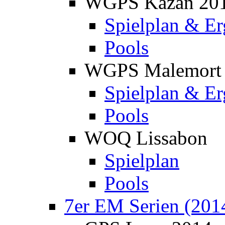
WGPS Kazan 20
Spielplan & Er
Pools
WGPS Malemort
Spielplan & Er
Pools
WOQ Lissabon
Spielplan
Pools
7er EM Serien (201