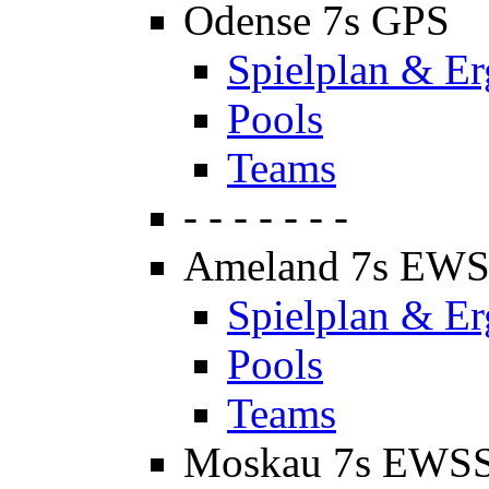
Odense 7s GPS
Spielplan & Er
Pools
Teams
- - - - - - -
Ameland 7s EW
Spielplan & Er
Pools
Teams
Moskau 7s EWS