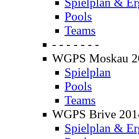
Spielplan & Er
Pools
Teams
- - - - - - -
WGPS Moskau 2
Spielplan
Pools
Teams
WGPS Brive 201
Spielplan & Er