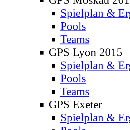
Spielplan & Er
Pools
Teams
GPS Lyon 2015
Spielplan & Er
Pools
Teams
GPS Exeter
Spielplan & Er