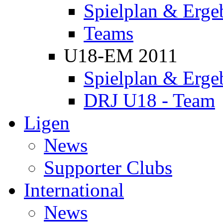
Spielplan & Erge
Teams
U18-EM 2011
Spielplan & Erge
DRJ U18 - Team
Ligen
News
Supporter Clubs
International
News