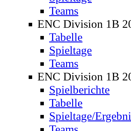
Teams
ENC Division 1B 2
Tabelle
Spieltage
Teams
ENC Division 1B 2
Spielberichte
Tabelle
Spieltage/Ergebni
Teams