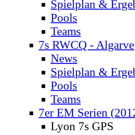
Spielplan & Erge
Pools
Teams
7s RWCQ - Algarve
News
Spielplan & Erge
Pools
Teams
7er EM Serien (201
Lyon 7s GPS