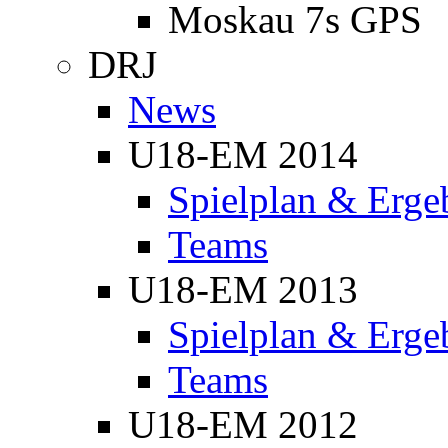
Moskau 7s GPS
DRJ
News
U18-EM 2014
Spielplan & Erge
Teams
U18-EM 2013
Spielplan & Erge
Teams
U18-EM 2012