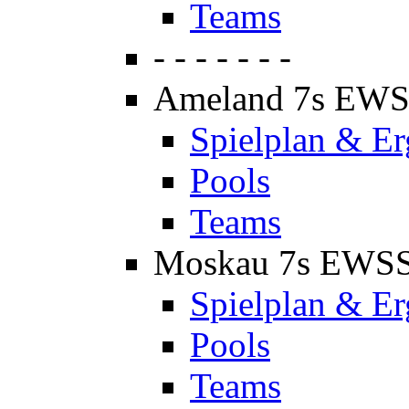
Teams
- - - - - - -
Ameland 7s EW
Spielplan & Er
Pools
Teams
Moskau 7s EWS
Spielplan & Er
Pools
Teams