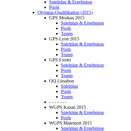
Spielplan & Ergebnisse
Pools
Olympia-Qualifikation (2015)
GPS Moskau 2015
Spielplan & Ergebnisse
Pools
Teams
GPS Lyon 2015
Spielplan & Ergebnisse
Pools
Teams
GPS Exeter
Spielplan & Ergebnisse
Pools
Teams
OQ Lissabon
Spielplan
Pools
Teams
- - - - - - -
WGPS Kazan 2015
Spielplan & Ergebnisse
Pools
WGPS Malemort 2015
Spielplan & Ergebnisse