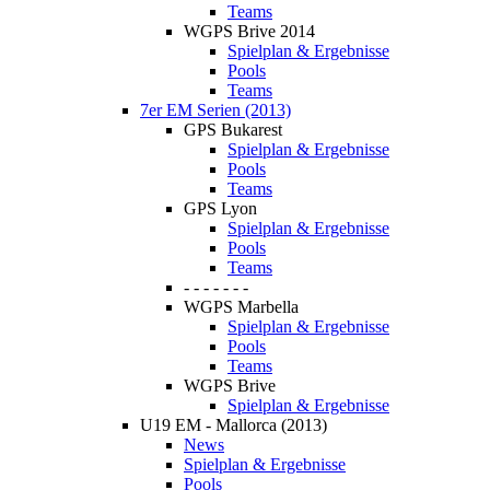
Teams
WGPS Brive 2014
Spielplan & Ergebnisse
Pools
Teams
7er EM Serien (2013)
GPS Bukarest
Spielplan & Ergebnisse
Pools
Teams
GPS Lyon
Spielplan & Ergebnisse
Pools
Teams
- - - - - - -
WGPS Marbella
Spielplan & Ergebnisse
Pools
Teams
WGPS Brive
Spielplan & Ergebnisse
U19 EM - Mallorca (2013)
News
Spielplan & Ergebnisse
Pools