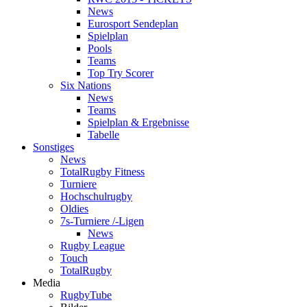
News
Eurosport Sendeplan
Spielplan
Pools
Teams
Top Try Scorer
Six Nations
News
Teams
Spielplan & Ergebnisse
Tabelle
Sonstiges
News
TotalRugby Fitness
Turniere
Hochschulrugby
Oldies
7s-Turniere /-Ligen
News
Rugby League
Touch
TotalRugby
Media
RugbyTube