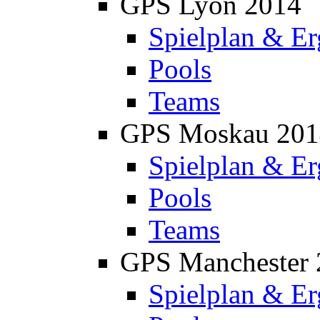
GPS Lyon 2014
Spielplan & Er
Pools
Teams
GPS Moskau 201
Spielplan & Er
Pools
Teams
GPS Manchester 
Spielplan & Er