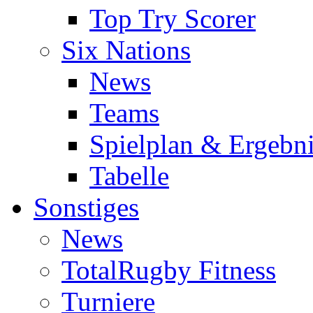
Top Try Scorer
Six Nations
News
Teams
Spielplan & Ergebni
Tabelle
Sonstiges
News
TotalRugby Fitness
Turniere