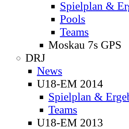
Spielplan & Er
Pools
Teams
Moskau 7s GPS
DRJ
News
U18-EM 2014
Spielplan & Erge
Teams
U18-EM 2013