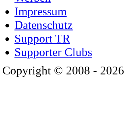
Impressum
Datenschutz
Support TR
Supporter Clubs
Copyright © 2008 - 2026