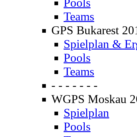
Pools
Teams
GPS Bukarest 20
Spielplan & Er
Pools
Teams
- - - - - - -
WGPS Moskau 2
Spielplan
Pools