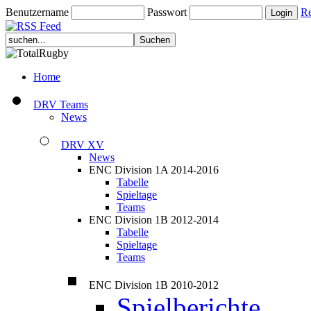
Benutzername
Passwort
Re
Home
DRV Teams
News
DRV XV
News
ENC Division 1A 2014-2016
Tabelle
Spieltage
Teams
ENC Division 1B 2012-2014
Tabelle
Spieltage
Teams
ENC Division 1B 2010-2012
Spielberichte