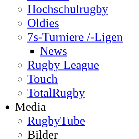
Hochschulrugby
Oldies
7s-Turniere /-Ligen
News
Rugby League
Touch
TotalRugby
Media
RugbyTube
Bilder