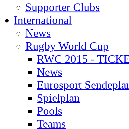
Supporter Clubs
International
News
Rugby World Cup
RWC 2015 - TICK
News
Eurosport Sendepla
Spielplan
Pools
Teams