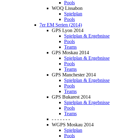
Pools
WOQ Lissabon
Spielplan
Pools
7er EM Serien (2014)
GPS Lyon 2014
Spielplan & Ergebnisse
Pools
Teams
GPS Moskau 2014
Spielplan & Ergebnisse
Pools
Teams
GPS Manchester 2014
Spielplan & Ergebnisse
Pools
Teams
GPS Bukarest 2014
Spielplan & Ergebnisse
Pools
Teams
- - - - - - -
WGPS Moskau 2014
Spielplan
Pools