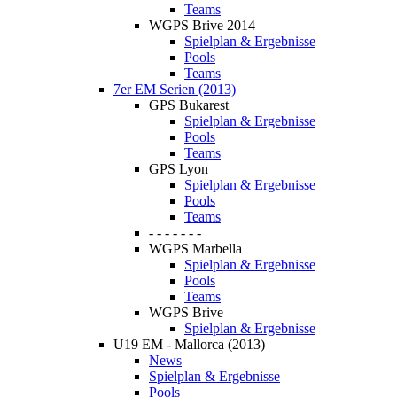
Teams
WGPS Brive 2014
Spielplan & Ergebnisse
Pools
Teams
7er EM Serien (2013)
GPS Bukarest
Spielplan & Ergebnisse
Pools
Teams
GPS Lyon
Spielplan & Ergebnisse
Pools
Teams
- - - - - - -
WGPS Marbella
Spielplan & Ergebnisse
Pools
Teams
WGPS Brive
Spielplan & Ergebnisse
U19 EM - Mallorca (2013)
News
Spielplan & Ergebnisse
Pools