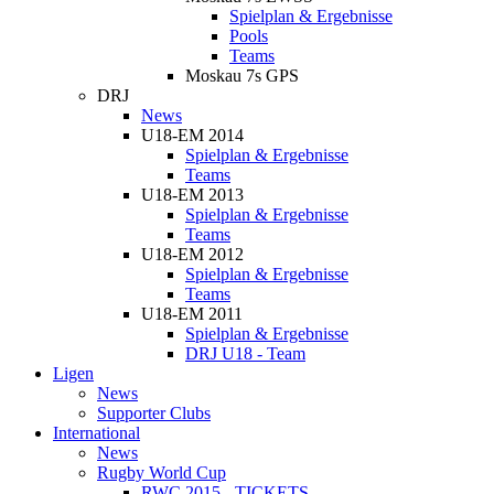
Spielplan & Ergebnisse
Pools
Teams
Moskau 7s GPS
DRJ
News
U18-EM 2014
Spielplan & Ergebnisse
Teams
U18-EM 2013
Spielplan & Ergebnisse
Teams
U18-EM 2012
Spielplan & Ergebnisse
Teams
U18-EM 2011
Spielplan & Ergebnisse
DRJ U18 - Team
Ligen
News
Supporter Clubs
International
News
Rugby World Cup
RWC 2015 - TICKETS