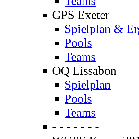
Teams
GPS Exeter
Spielplan & Er
Pools
Teams
OQ Lissabon
Spielplan
Pools
Teams
- - - - - - -