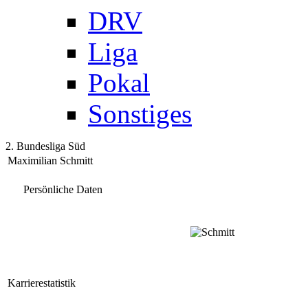
DRV
Liga
Pokal
Sonstiges
2. Bundesliga Süd
Maximilian Schmitt
Persönliche Daten
Karrierestatistik