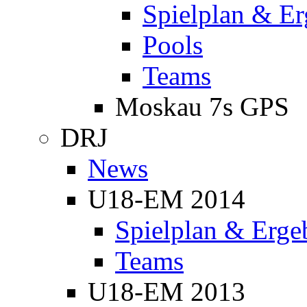
Spielplan & Er
Pools
Teams
Moskau 7s GPS
DRJ
News
U18-EM 2014
Spielplan & Erge
Teams
U18-EM 2013