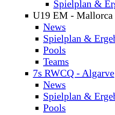
Spielplan & Er
U19 EM - Mallorca
News
Spielplan & Erge
Pools
Teams
7s RWCQ - Algarve
News
Spielplan & Erge
Pools