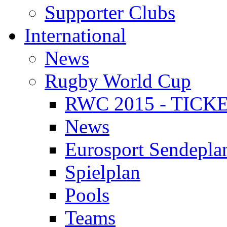
Supporter Clubs
International
News
Rugby World Cup
RWC 2015 - TICK
News
Eurosport Sendepla
Spielplan
Pools
Teams