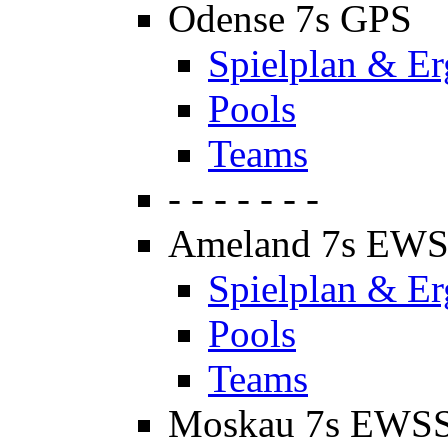
Odense 7s GPS
Spielplan & Er
Pools
Teams
- - - - - - -
Ameland 7s EW
Spielplan & Er
Pools
Teams
Moskau 7s EWS