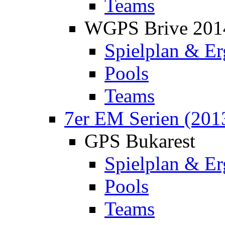
Teams
WGPS Brive 201
Spielplan & Er
Pools
Teams
7er EM Serien (201
GPS Bukarest
Spielplan & Er
Pools
Teams