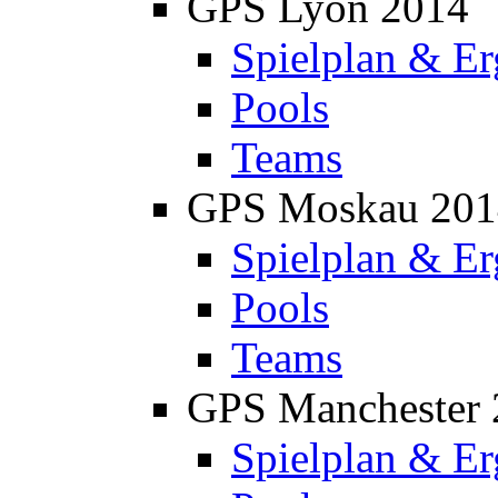
GPS Lyon 2014
Spielplan & Er
Pools
Teams
GPS Moskau 201
Spielplan & Er
Pools
Teams
GPS Manchester 
Spielplan & Er