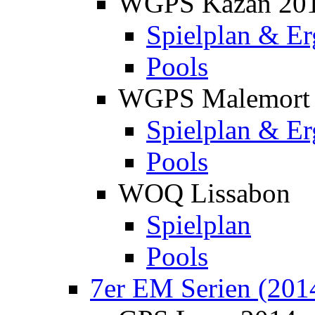
WGPS Kazan 20
Spielplan & Er
Pools
WGPS Malemort
Spielplan & Er
Pools
WOQ Lissabon
Spielplan
Pools
7er EM Serien (201