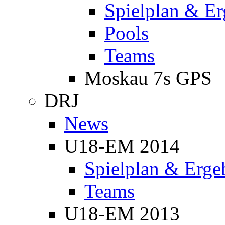
Spielplan & Er
Pools
Teams
Moskau 7s GPS
DRJ
News
U18-EM 2014
Spielplan & Erge
Teams
U18-EM 2013