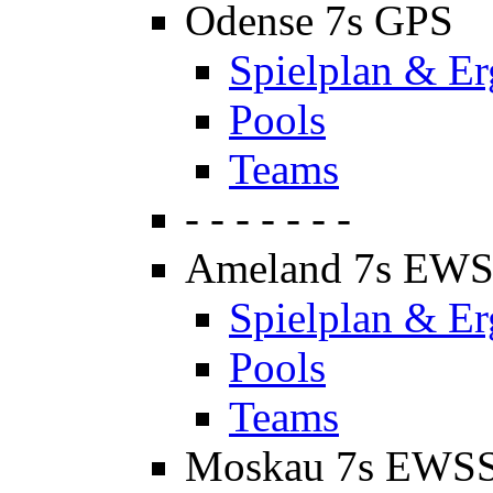
Odense 7s GPS
Spielplan & Er
Pools
Teams
- - - - - - -
Ameland 7s EW
Spielplan & Er
Pools
Teams
Moskau 7s EWS