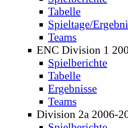
Tabelle
Spieltage/Ergebni
Teams
ENC Division 1 20
Spielberichte
Tabelle
Ergebnisse
Teams
Division 2a 2006-2
Spielberichte