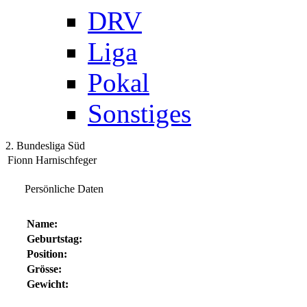
DRV
Liga
Pokal
Sonstiges
2. Bundesliga Süd
Fionn Harnischfeger
Persönliche Daten
Name:
Geburtstag:
Position:
Grösse:
Gewicht: