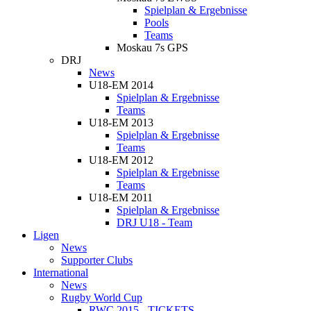
Spielplan & Ergebnisse
Pools
Teams
Moskau 7s GPS
DRJ
News
U18-EM 2014
Spielplan & Ergebnisse
Teams
U18-EM 2013
Spielplan & Ergebnisse
Teams
U18-EM 2012
Spielplan & Ergebnisse
Teams
U18-EM 2011
Spielplan & Ergebnisse
DRJ U18 - Team
Ligen
News
Supporter Clubs
International
News
Rugby World Cup
RWC 2015 - TICKETS