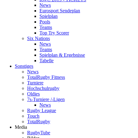
News
Eurosport Sendeplan
Spielplan
Pools
Teams
Top Try Scorer
Six Nations
News
Teams
Spielplan & Ergebnisse
Tabelle
Sonstiges
News
TotalRugby Fitness
Turniere
Hochschulrugby
Oldies
7s-Turniere /-Ligen
News
Rugby League
Touch
TotalRugby
Media
RugbyTube