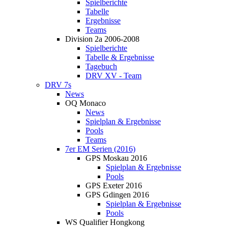
Spielberichte
Tabelle
Ergebnisse
Teams
Division 2a 2006-2008
Spielberichte
Tabelle & Ergebnisse
Tagebuch
DRV XV - Team
DRV 7s
News
OQ Monaco
News
Spielplan & Ergebnisse
Pools
Teams
7er EM Serien (2016)
GPS Moskau 2016
Spielplan & Ergebnisse
Pools
GPS Exeter 2016
GPS Gdingen 2016
Spielplan & Ergebnisse
Pools
WS Qualifier Hongkong