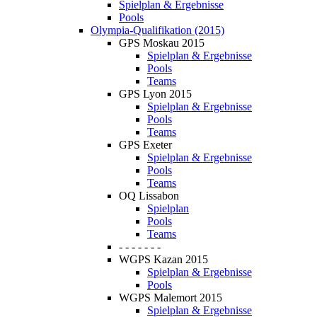
Spielplan & Ergebnisse
Pools
Olympia-Qualifikation (2015)
GPS Moskau 2015
Spielplan & Ergebnisse
Pools
Teams
GPS Lyon 2015
Spielplan & Ergebnisse
Pools
Teams
GPS Exeter
Spielplan & Ergebnisse
Pools
Teams
OQ Lissabon
Spielplan
Pools
Teams
- - - - - - -
WGPS Kazan 2015
Spielplan & Ergebnisse
Pools
WGPS Malemort 2015
Spielplan & Ergebnisse