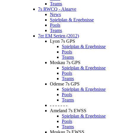
Teams
7s RWCQ - Algarve
News
Spielplan & Ergebnisse
Pools
Teams
7er EM Serien (2012)
Lyon 7s GPS
Spielplan & Ergebnisse
Pools
Teams
Moskau 7s GPS
Spielplan & Ergebnisse
Pools
Teams
Odense 7s GPS
Spielplan & Ergebnisse
Pools
Teams
- - - - - - -
Ameland 7s EWSS
Spielplan & Ergebnisse
Pools
Teams
Moskau 7s EWSS