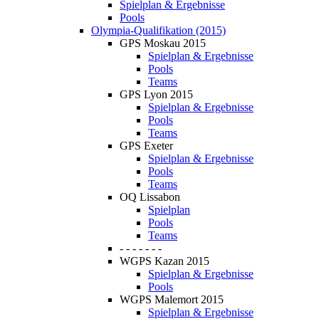
Spielplan & Ergebnisse
Pools
Olympia-Qualifikation (2015)
GPS Moskau 2015
Spielplan & Ergebnisse
Pools
Teams
GPS Lyon 2015
Spielplan & Ergebnisse
Pools
Teams
GPS Exeter
Spielplan & Ergebnisse
Pools
Teams
OQ Lissabon
Spielplan
Pools
Teams
- - - - - - -
WGPS Kazan 2015
Spielplan & Ergebnisse
Pools
WGPS Malemort 2015
Spielplan & Ergebnisse