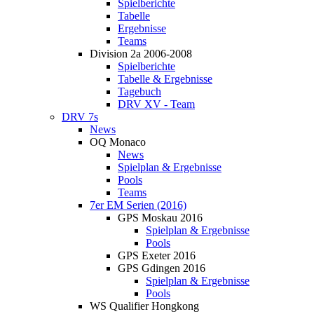
Spielberichte
Tabelle
Ergebnisse
Teams
Division 2a 2006-2008
Spielberichte
Tabelle & Ergebnisse
Tagebuch
DRV XV - Team
DRV 7s
News
OQ Monaco
News
Spielplan & Ergebnisse
Pools
Teams
7er EM Serien (2016)
GPS Moskau 2016
Spielplan & Ergebnisse
Pools
GPS Exeter 2016
GPS Gdingen 2016
Spielplan & Ergebnisse
Pools
WS Qualifier Hongkong