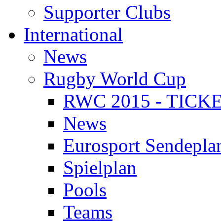
Supporter Clubs
International
News
Rugby World Cup
RWC 2015 - TICK
News
Eurosport Sendepla
Spielplan
Pools
Teams