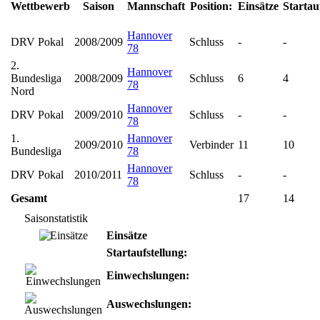
Wettbewerb
Saison
Mannschaft
Position:
Einsätze
Startau
Hannover
DRV Pokal
2008/2009
Schluss
-
-
78
2.
Hannover
Bundesliga
2008/2009
Schluss
6
4
78
Nord
Hannover
DRV Pokal
2009/2010
Schluss
-
-
78
1.
Hannover
2009/2010
Verbinder
11
10
Bundesliga
78
Hannover
DRV Pokal
2010/2011
Schluss
-
-
78
Gesamt
17
14
Saisonstatistik
Einsätze
Startaufstellung:
Einwechslungen:
Auswechslungen: