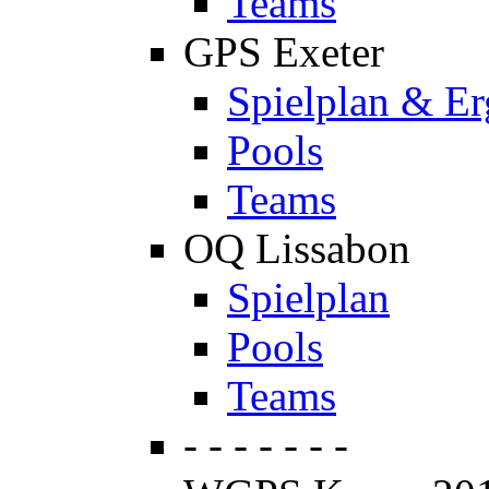
Teams
GPS Exeter
Spielplan & Er
Pools
Teams
OQ Lissabon
Spielplan
Pools
Teams
- - - - - - -