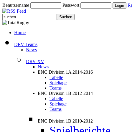
Benutzername
Passwort
Re
Home
DRV Teams
News
DRV XV
News
ENC Division 1A 2014-2016
Tabelle
Spieltage
Teams
ENC Division 1B 2012-2014
Tabelle
Spieltage
Teams
ENC Division 1B 2010-2012
Spielberichte