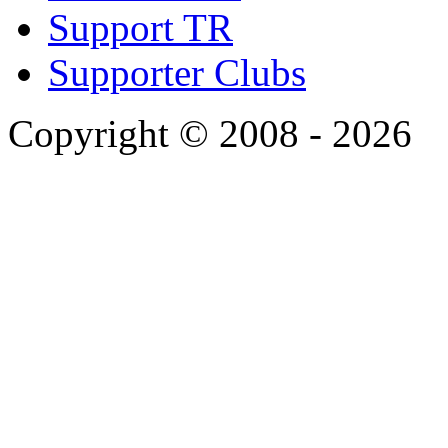
Support TR
Supporter Clubs
Copyright © 2008 - 2026