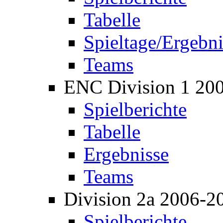
Tabelle
Spieltage/Ergebni
Teams
ENC Division 1 20
Spielberichte
Tabelle
Ergebnisse
Teams
Division 2a 2006-2
Spielberichte