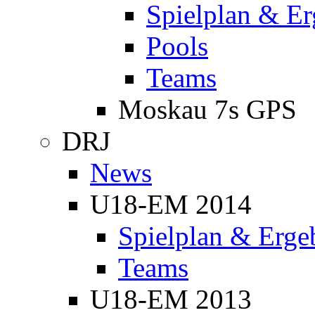
Spielplan & Er
Pools
Teams
Moskau 7s GPS
DRJ
News
U18-EM 2014
Spielplan & Erge
Teams
U18-EM 2013