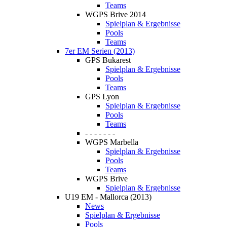
Teams
WGPS Brive 2014
Spielplan & Ergebnisse
Pools
Teams
7er EM Serien (2013)
GPS Bukarest
Spielplan & Ergebnisse
Pools
Teams
GPS Lyon
Spielplan & Ergebnisse
Pools
Teams
- - - - - - -
WGPS Marbella
Spielplan & Ergebnisse
Pools
Teams
WGPS Brive
Spielplan & Ergebnisse
U19 EM - Mallorca (2013)
News
Spielplan & Ergebnisse
Pools