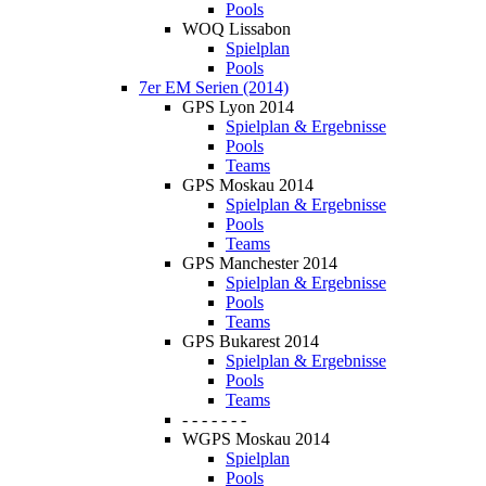
Pools
WOQ Lissabon
Spielplan
Pools
7er EM Serien (2014)
GPS Lyon 2014
Spielplan & Ergebnisse
Pools
Teams
GPS Moskau 2014
Spielplan & Ergebnisse
Pools
Teams
GPS Manchester 2014
Spielplan & Ergebnisse
Pools
Teams
GPS Bukarest 2014
Spielplan & Ergebnisse
Pools
Teams
- - - - - - -
WGPS Moskau 2014
Spielplan
Pools