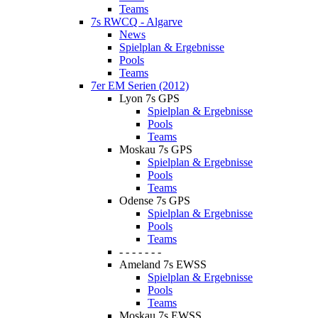
Teams
7s RWCQ - Algarve
News
Spielplan & Ergebnisse
Pools
Teams
7er EM Serien (2012)
Lyon 7s GPS
Spielplan & Ergebnisse
Pools
Teams
Moskau 7s GPS
Spielplan & Ergebnisse
Pools
Teams
Odense 7s GPS
Spielplan & Ergebnisse
Pools
Teams
- - - - - - -
Ameland 7s EWSS
Spielplan & Ergebnisse
Pools
Teams
Moskau 7s EWSS