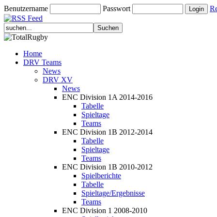
Benutzername
Passwort
Re
Home
DRV Teams
News
DRV XV
News
ENC Division 1A 2014-2016
Tabelle
Spieltage
Teams
ENC Division 1B 2012-2014
Tabelle
Spieltage
Teams
ENC Division 1B 2010-2012
Spielberichte
Tabelle
Spieltage/Ergebnisse
Teams
ENC Division 1 2008-2010