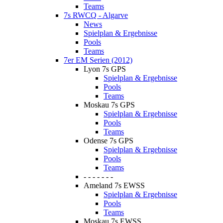
Teams
7s RWCQ - Algarve
News
Spielplan & Ergebnisse
Pools
Teams
7er EM Serien (2012)
Lyon 7s GPS
Spielplan & Ergebnisse
Pools
Teams
Moskau 7s GPS
Spielplan & Ergebnisse
Pools
Teams
Odense 7s GPS
Spielplan & Ergebnisse
Pools
Teams
- - - - - - -
Ameland 7s EWSS
Spielplan & Ergebnisse
Pools
Teams
Moskau 7s EWSS