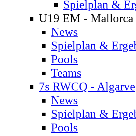
Spielplan & Er
U19 EM - Mallorca
News
Spielplan & Erge
Pools
Teams
7s RWCQ - Algarve
News
Spielplan & Erge
Pools