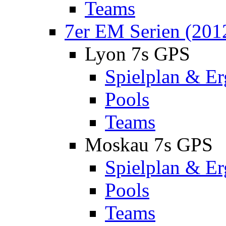
Teams
7er EM Serien (201
Lyon 7s GPS
Spielplan & Er
Pools
Teams
Moskau 7s GPS
Spielplan & Er
Pools
Teams