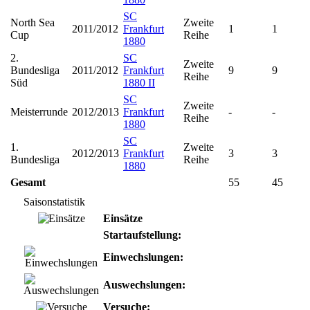
SC
North Sea
Zweite
2011/2012
Frankfurt
1
1
Cup
Reihe
1880
2.
SC
Zweite
Bundesliga
2011/2012
Frankfurt
9
9
Reihe
Süd
1880 II
SC
Zweite
Meisterrunde
2012/2013
Frankfurt
-
-
Reihe
1880
SC
1.
Zweite
2012/2013
Frankfurt
3
3
Bundesliga
Reihe
1880
Gesamt
55
45
Saisonstatistik
Einsätze
Startaufstellung:
Einwechslungen:
Auswechslungen:
Versuche: