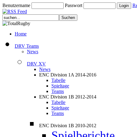
Benutzername
Passwort
Re
Home
DRV Teams
News
DRV XV
News
ENC Division 1A 2014-2016
Tabelle
Spieltage
Teams
ENC Division 1B 2012-2014
Tabelle
Spieltage
Teams
ENC Division 1B 2010-2012
Spielberichte