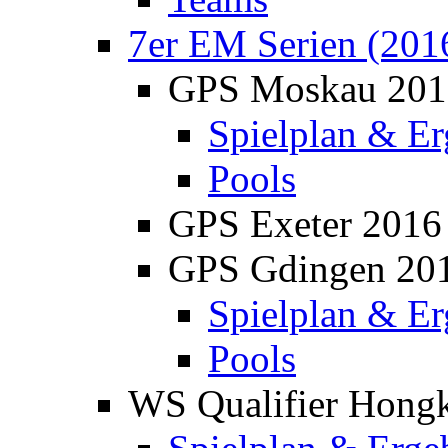
7er EM Serien (201
GPS Moskau 201
Spielplan & Er
Pools
GPS Exeter 2016
GPS Gdingen 20
Spielplan & Er
Pools
WS Qualifier Hong