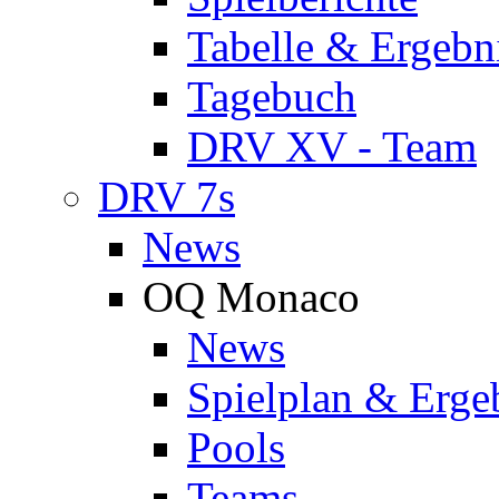
Tabelle & Ergebn
Tagebuch
DRV XV - Team
DRV 7s
News
OQ Monaco
News
Spielplan & Erge
Pools
Teams