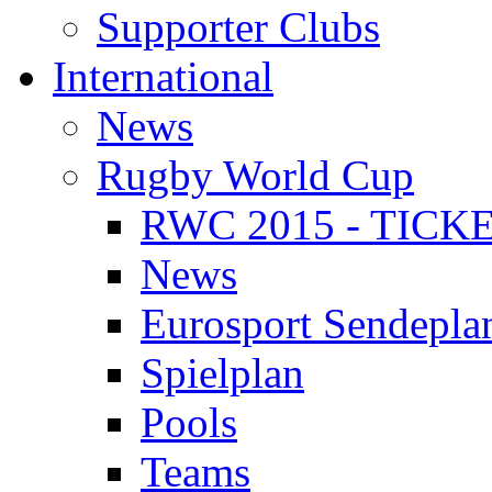
Supporter Clubs
International
News
Rugby World Cup
RWC 2015 - TICK
News
Eurosport Sendepla
Spielplan
Pools
Teams