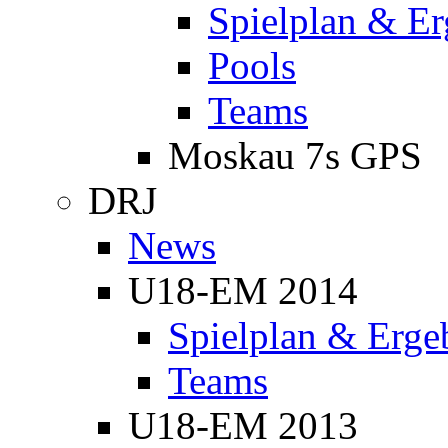
Spielplan & Er
Pools
Teams
Moskau 7s GPS
DRJ
News
U18-EM 2014
Spielplan & Erge
Teams
U18-EM 2013