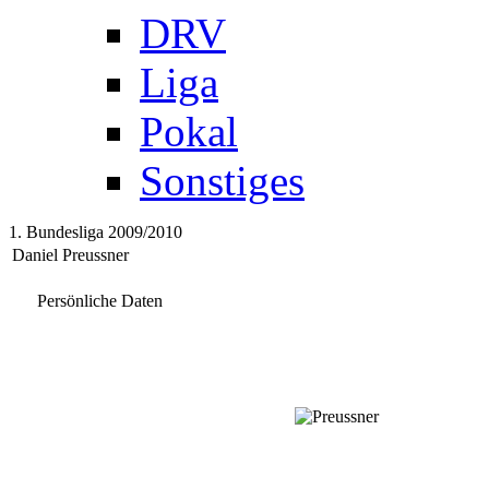
DRV
Liga
Pokal
Sonstiges
1. Bundesliga 2009/2010
Daniel Preussner
Persönliche Daten