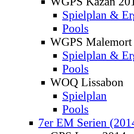
WGPS Kazan 20
Spielplan & Er
Pools
WGPS Malemort
Spielplan & Er
Pools
WOQ Lissabon
Spielplan
Pools
7er EM Serien (201