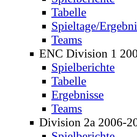
Tabelle
Spieltage/Ergebni
Teams
ENC Division 1 20
Spielberichte
Tabelle
Ergebnisse
Teams
Division 2a 2006-2
Spielberichte