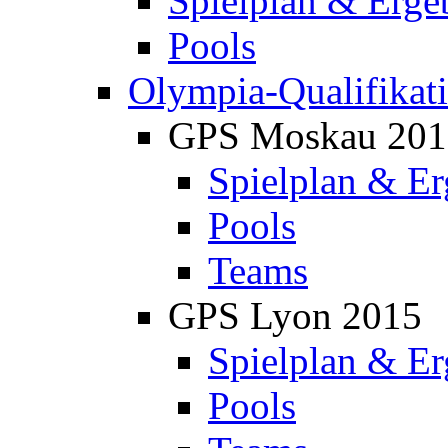
Spielplan & Erge
Pools
Olympia-Qualifikat
GPS Moskau 201
Spielplan & Er
Pools
Teams
GPS Lyon 2015
Spielplan & Er
Pools