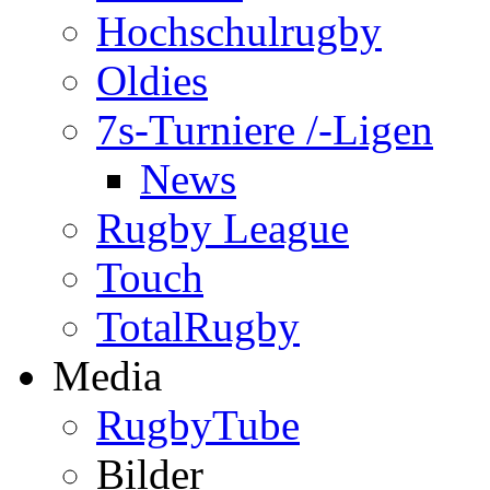
Hochschulrugby
Oldies
7s-Turniere /-Ligen
News
Rugby League
Touch
TotalRugby
Media
RugbyTube
Bilder