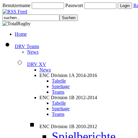
Benutzername
Passwort
Re
Home
DRV Teams
News
DRV XV
News
ENC Division 1A 2014-2016
Tabelle
Spieltage
Teams
ENC Division 1B 2012-2014
Tabelle
Spieltage
Teams
ENC Division 1B 2010-2012
Spielberichte