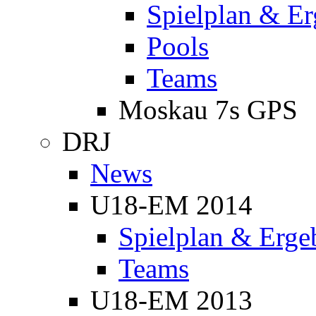
Spielplan & Er
Pools
Teams
Moskau 7s GPS
DRJ
News
U18-EM 2014
Spielplan & Erge
Teams
U18-EM 2013