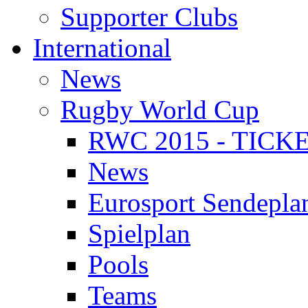
Supporter Clubs
International
News
Rugby World Cup
RWC 2015 - TICK
News
Eurosport Sendepla
Spielplan
Pools
Teams