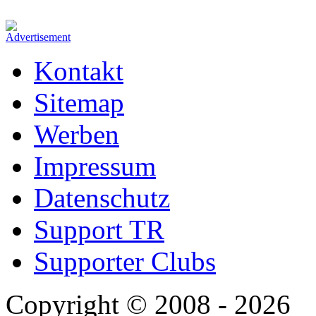
Kontakt
Sitemap
Werben
Impressum
Datenschutz
Support TR
Supporter Clubs
Copyright © 2008 - 2026