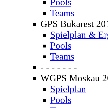
Pools
Teams
GPS Bukarest 20
Spielplan & Er
Pools
Teams
- - - - - - -
WGPS Moskau 2
Spielplan
Pools