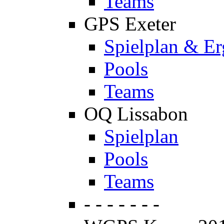
Teams
GPS Exeter
Spielplan & Er
Pools
Teams
OQ Lissabon
Spielplan
Pools
Teams
- - - - - - -