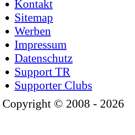
Kontakt
Sitemap
Werben
Impressum
Datenschutz
Support TR
Supporter Clubs
Copyright © 2008 - 2026