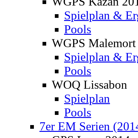
WGPS Kazan 20
Spielplan & Er
Pools
WGPS Malemort
Spielplan & Er
Pools
WOQ Lissabon
Spielplan
Pools
7er EM Serien (201