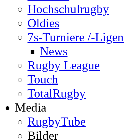
Hochschulrugby
Oldies
7s-Turniere /-Ligen
News
Rugby League
Touch
TotalRugby
Media
RugbyTube
Bilder