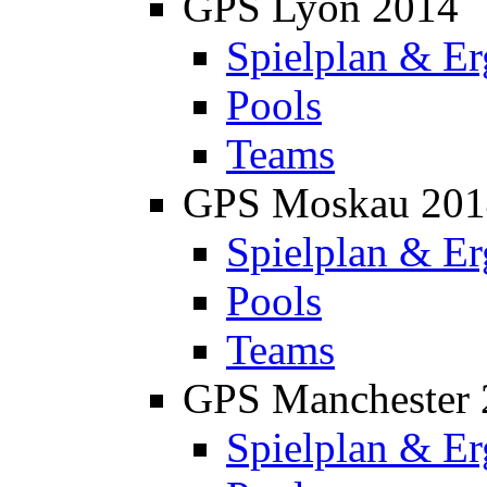
GPS Lyon 2014
Spielplan & Er
Pools
Teams
GPS Moskau 201
Spielplan & Er
Pools
Teams
GPS Manchester 
Spielplan & Er