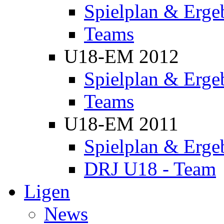
Spielplan & Erge
Teams
U18-EM 2012
Spielplan & Erge
Teams
U18-EM 2011
Spielplan & Erge
DRJ U18 - Team
Ligen
News