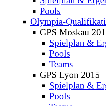
Spielplan & Erge
Pools
Olympia-Qualifikat
GPS Moskau 201
Spielplan & Er
Pools
Teams
GPS Lyon 2015
Spielplan & Er
Pools