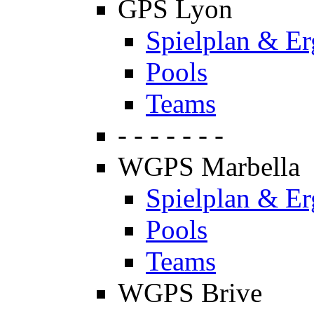
GPS Lyon
Spielplan & Er
Pools
Teams
- - - - - - -
WGPS Marbella
Spielplan & Er
Pools
Teams
WGPS Brive