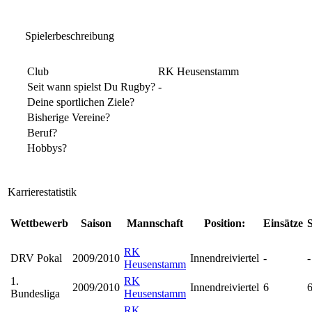
Spielerbeschreibung
Club
RK Heusenstamm
Seit wann spielst Du Rugby?
-
Deine sportlichen Ziele?
Bisherige Vereine?
Beruf?
Hobbys?
Karrierestatistik
Wettbewerb
Saison
Mannschaft
Position:
Einsätze
S
RK
DRV Pokal
2009/2010
Innendreiviertel
-
-
Heusenstamm
1.
RK
2009/2010
Innendreiviertel
6
Bundesliga
Heusenstamm
RK