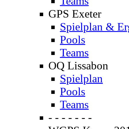
Teams
GPS Exeter
Spielplan & Er
Pools
Teams
OQ Lissabon
Spielplan
Pools
Teams
- - - - - - -