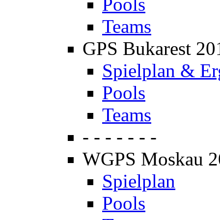
Pools
Teams
GPS Bukarest 20
Spielplan & Er
Pools
Teams
- - - - - - -
WGPS Moskau 2
Spielplan
Pools