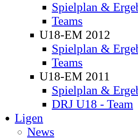
Spielplan & Erge
Teams
U18-EM 2012
Spielplan & Erge
Teams
U18-EM 2011
Spielplan & Erge
DRJ U18 - Team
Ligen
News