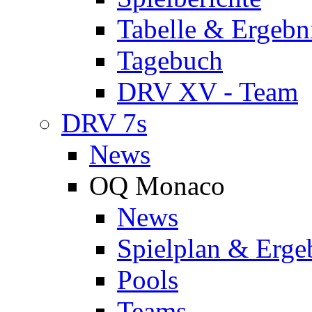
Tabelle & Ergebn
Tagebuch
DRV XV - Team
DRV 7s
News
OQ Monaco
News
Spielplan & Erge
Pools
Teams