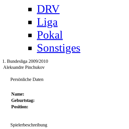
DRV
Liga
Pokal
Sonstiges
1. Bundesliga 2009/2010
Aleksandre Pinchukov
Persönliche Daten
Name:
Geburtstag:
Position:
Spielerbeschreibung