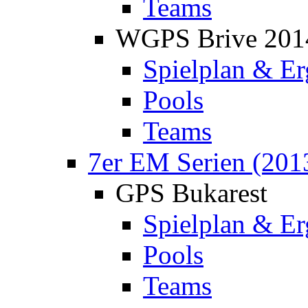
Teams
WGPS Brive 201
Spielplan & Er
Pools
Teams
7er EM Serien (201
GPS Bukarest
Spielplan & Er
Pools
Teams