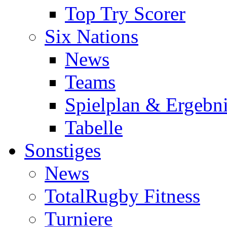
Top Try Scorer
Six Nations
News
Teams
Spielplan & Ergebni
Tabelle
Sonstiges
News
TotalRugby Fitness
Turniere