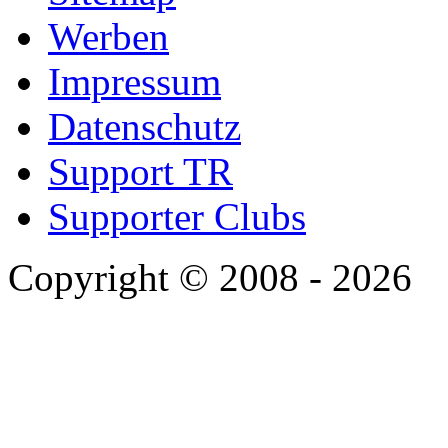
Werben
Impressum
Datenschutz
Support TR
Supporter Clubs
Copyright © 2008 - 2026