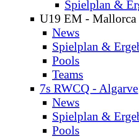
Spielplan & Er
U19 EM - Mallorca
News
Spielplan & Erge
Pools
Teams
7s RWCQ - Algarve
News
Spielplan & Erge
Pools