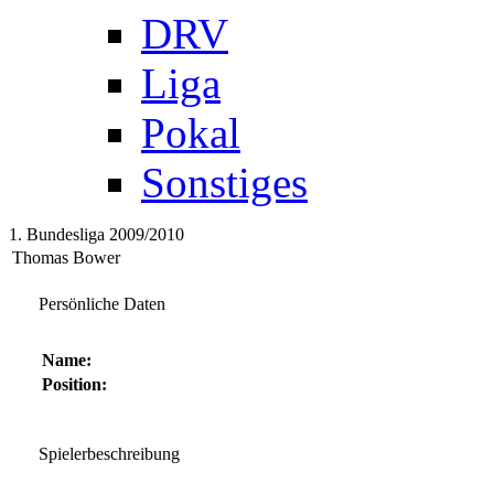
DRV
Liga
Pokal
Sonstiges
1. Bundesliga 2009/2010
Thomas Bower
Persönliche Daten
Name:
Position:
Spielerbeschreibung