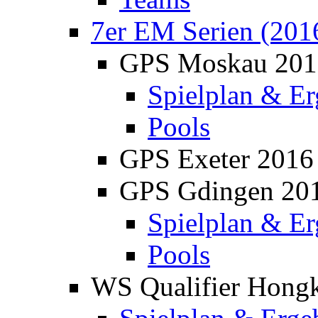
7er EM Serien (201
GPS Moskau 201
Spielplan & Er
Pools
GPS Exeter 2016
GPS Gdingen 20
Spielplan & Er
Pools
WS Qualifier Hong