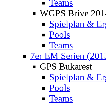
Teams
WGPS Brive 201
Spielplan & Er
Pools
Teams
7er EM Serien (201
GPS Bukarest
Spielplan & Er
Pools
Teams