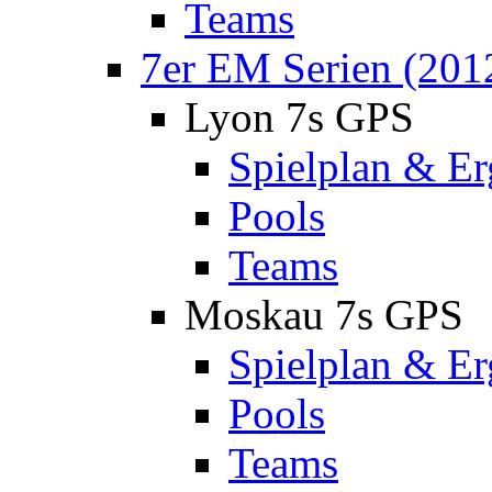
Teams
7er EM Serien (201
Lyon 7s GPS
Spielplan & Er
Pools
Teams
Moskau 7s GPS
Spielplan & Er
Pools
Teams