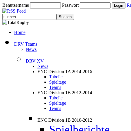
Benutzername
Passwort
Re
Home
DRV Teams
News
DRV XV
News
ENC Division 1A 2014-2016
Tabelle
Spieltage
Teams
ENC Division 1B 2012-2014
Tabelle
Spieltage
Teams
ENC Division 1B 2010-2012
Spielberichte