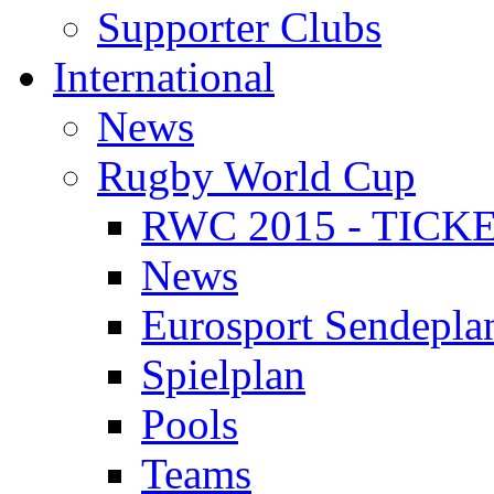
Supporter Clubs
International
News
Rugby World Cup
RWC 2015 - TICK
News
Eurosport Sendepla
Spielplan
Pools
Teams