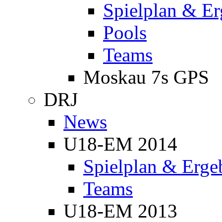
Spielplan & Er
Pools
Teams
Moskau 7s GPS
DRJ
News
U18-EM 2014
Spielplan & Erge
Teams
U18-EM 2013