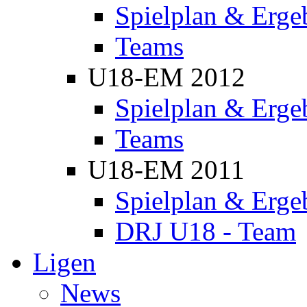
Spielplan & Erge
Teams
U18-EM 2012
Spielplan & Erge
Teams
U18-EM 2011
Spielplan & Erge
DRJ U18 - Team
Ligen
News