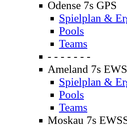
Odense 7s GPS
Spielplan & Er
Pools
Teams
- - - - - - -
Ameland 7s EW
Spielplan & Er
Pools
Teams
Moskau 7s EWS