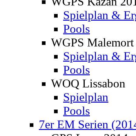
WGPS Kazan 20
Spielplan & Er
Pools
WGPS Malemort
Spielplan & Er
Pools
WOQ Lissabon
Spielplan
Pools
7er EM Serien (201