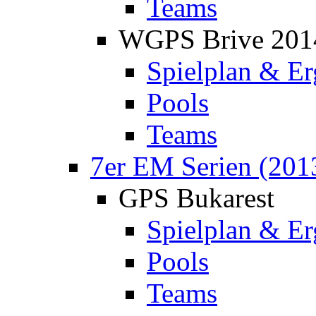
Teams
WGPS Brive 201
Spielplan & Er
Pools
Teams
7er EM Serien (201
GPS Bukarest
Spielplan & Er
Pools
Teams