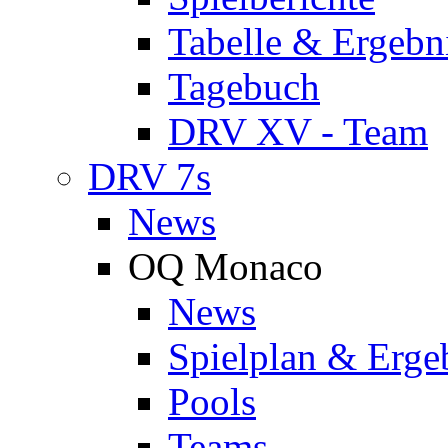
Tabelle & Ergebn
Tagebuch
DRV XV - Team
DRV 7s
News
OQ Monaco
News
Spielplan & Erge
Pools
Teams