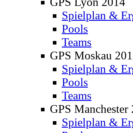
GPS Lyon 2014
Spielplan & Er
Pools
Teams
GPS Moskau 201
Spielplan & Er
Pools
Teams
GPS Manchester 
Spielplan & Er