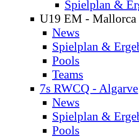
Spielplan & Er
U19 EM - Mallorca
News
Spielplan & Erge
Pools
Teams
7s RWCQ - Algarve
News
Spielplan & Erge
Pools