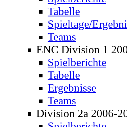
Tabelle
Spieltage/Ergebni
Teams
ENC Division 1 20
Spielberichte
Tabelle
Ergebnisse
Teams
Division 2a 2006-2
Spielberichte