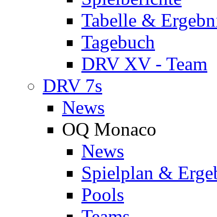
Tabelle & Ergebn
Tagebuch
DRV XV - Team
DRV 7s
News
OQ Monaco
News
Spielplan & Erge
Pools
Teams