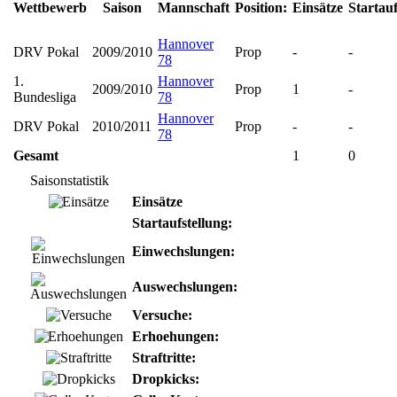
Wettbewerb
Saison
Mannschaft
Position:
Einsätze
Startauf
Hannover
DRV Pokal
2009/2010
Prop
-
-
78
1.
Hannover
2009/2010
Prop
1
-
Bundesliga
78
Hannover
DRV Pokal
2010/2011
Prop
-
-
78
Gesamt
1
0
Saisonstatistik
Einsätze
Startaufstellung:
Einwechslungen:
Auswechslungen:
Versuche:
Erhoehungen:
Straftritte:
Dropkicks: