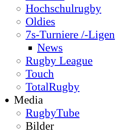
Hochschulrugby
Oldies
7s-Turniere /-Ligen
News
Rugby League
Touch
TotalRugby
Media
RugbyTube
Bilder