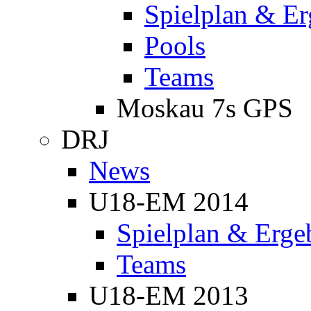
Spielplan & Er
Pools
Teams
Moskau 7s GPS
DRJ
News
U18-EM 2014
Spielplan & Erge
Teams
U18-EM 2013