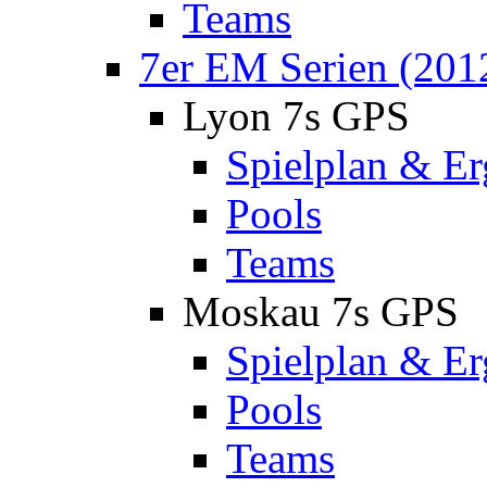
Teams
7er EM Serien (201
Lyon 7s GPS
Spielplan & Er
Pools
Teams
Moskau 7s GPS
Spielplan & Er
Pools
Teams