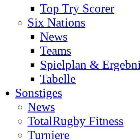
Top Try Scorer
Six Nations
News
Teams
Spielplan & Ergebni
Tabelle
Sonstiges
News
TotalRugby Fitness
Turniere