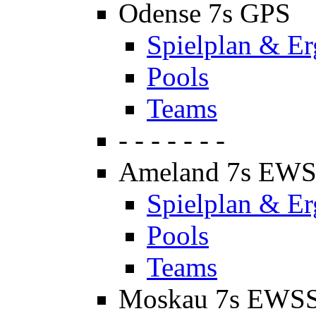
Odense 7s GPS
Spielplan & Er
Pools
Teams
- - - - - - -
Ameland 7s EW
Spielplan & Er
Pools
Teams
Moskau 7s EWS