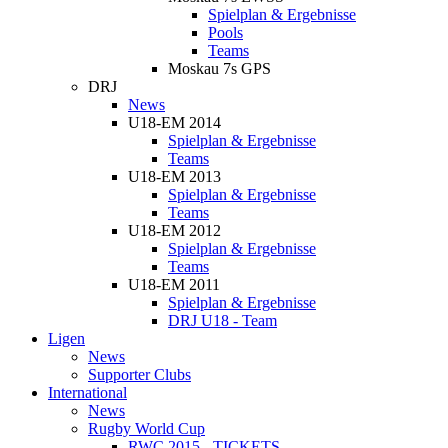
Spielplan & Ergebnisse
Pools
Teams
Moskau 7s GPS
DRJ
News
U18-EM 2014
Spielplan & Ergebnisse
Teams
U18-EM 2013
Spielplan & Ergebnisse
Teams
U18-EM 2012
Spielplan & Ergebnisse
Teams
U18-EM 2011
Spielplan & Ergebnisse
DRJ U18 - Team
Ligen
News
Supporter Clubs
International
News
Rugby World Cup
RWC 2015 - TICKETS