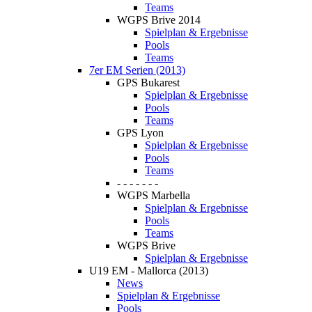
Teams
WGPS Brive 2014
Spielplan & Ergebnisse
Pools
Teams
7er EM Serien (2013)
GPS Bukarest
Spielplan & Ergebnisse
Pools
Teams
GPS Lyon
Spielplan & Ergebnisse
Pools
Teams
- - - - - - -
WGPS Marbella
Spielplan & Ergebnisse
Pools
Teams
WGPS Brive
Spielplan & Ergebnisse
U19 EM - Mallorca (2013)
News
Spielplan & Ergebnisse
Pools