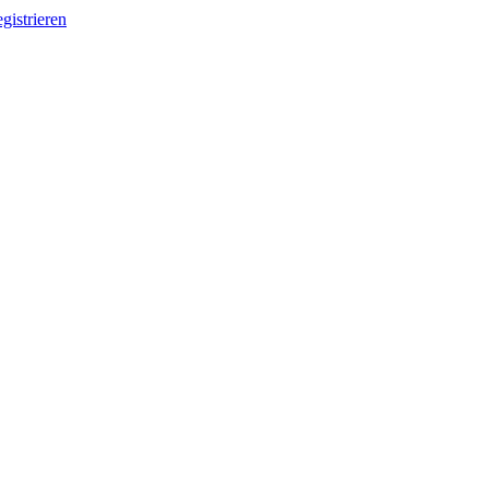
gistrieren