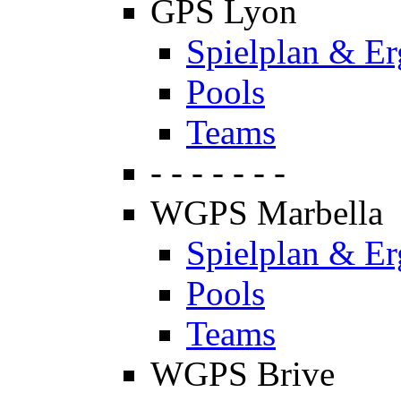
GPS Lyon
Spielplan & Er
Pools
Teams
- - - - - - -
WGPS Marbella
Spielplan & Er
Pools
Teams
WGPS Brive