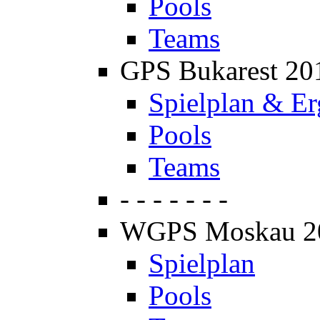
Pools
Teams
GPS Bukarest 20
Spielplan & Er
Pools
Teams
- - - - - - -
WGPS Moskau 2
Spielplan
Pools