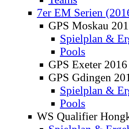
7er EM Serien (201
GPS Moskau 201
Spielplan & Er
Pools
GPS Exeter 2016
GPS Gdingen 20
Spielplan & Er
Pools
WS Qualifier Hong