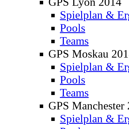
GPS Lyon 2014
Spielplan & Er
Pools
Teams
GPS Moskau 201
Spielplan & Er
Pools
Teams
GPS Manchester 
Spielplan & Er