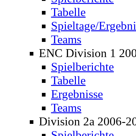
Tabelle
Spieltage/Ergebni
Teams
ENC Division 1 20
Spielberichte
Tabelle
Ergebnisse
Teams
Division 2a 2006-2
Spielberichte