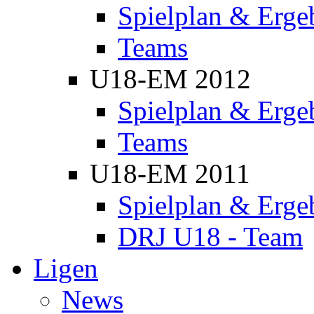
Spielplan & Erge
Teams
U18-EM 2012
Spielplan & Erge
Teams
U18-EM 2011
Spielplan & Erge
DRJ U18 - Team
Ligen
News