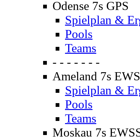
Odense 7s GPS
Spielplan & Er
Pools
Teams
- - - - - - -
Ameland 7s EW
Spielplan & Er
Pools
Teams
Moskau 7s EWS