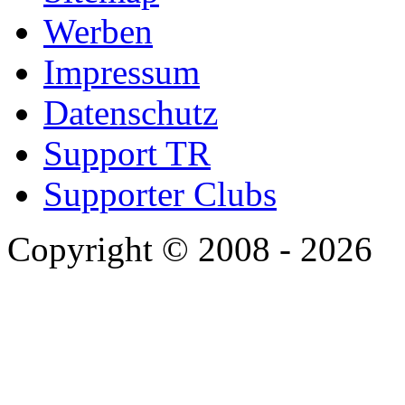
Werben
Impressum
Datenschutz
Support TR
Supporter Clubs
Copyright © 2008 - 2026