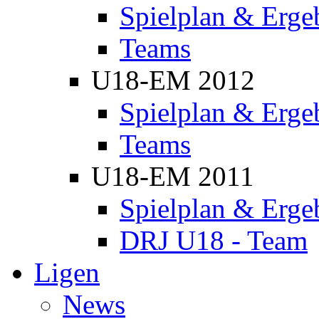
Spielplan & Erge
Teams
U18-EM 2012
Spielplan & Erge
Teams
U18-EM 2011
Spielplan & Erge
DRJ U18 - Team
Ligen
News