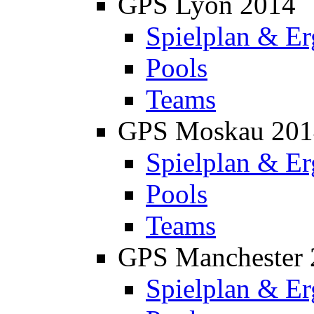
GPS Lyon 2014
Spielplan & Er
Pools
Teams
GPS Moskau 201
Spielplan & Er
Pools
Teams
GPS Manchester 
Spielplan & Er