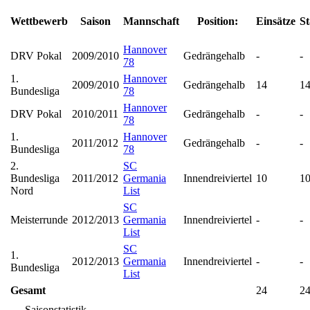
Wettbewerb
Saison
Mannschaft
Position:
Einsätze
St
Hannover
DRV Pokal
2009/2010
Gedrängehalb
-
-
78
1.
Hannover
2009/2010
Gedrängehalb
14
1
Bundesliga
78
Hannover
DRV Pokal
2010/2011
Gedrängehalb
-
-
78
1.
Hannover
2011/2012
Gedrängehalb
-
-
Bundesliga
78
2.
SC
Bundesliga
2011/2012
Germania
Innendreiviertel
10
1
Nord
List
SC
Meisterrunde
2012/2013
Germania
Innendreiviertel
-
-
List
SC
1.
2012/2013
Germania
Innendreiviertel
-
-
Bundesliga
List
Gesamt
24
2
Saisonstatistik