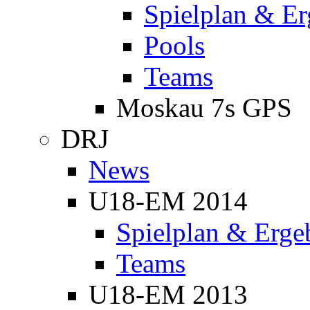
Spielplan & Er
Pools
Teams
Moskau 7s GPS
DRJ
News
U18-EM 2014
Spielplan & Erge
Teams
U18-EM 2013