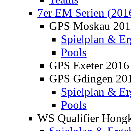
7er EM Serien (201
GPS Moskau 201
Spielplan & Er
Pools
GPS Exeter 2016
GPS Gdingen 20
Spielplan & Er
Pools
WS Qualifier Hong