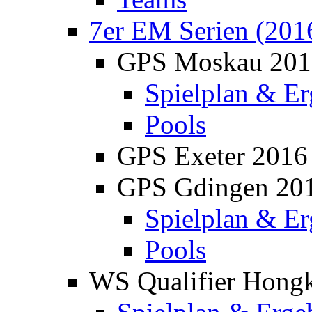
7er EM Serien (201
GPS Moskau 201
Spielplan & Er
Pools
GPS Exeter 2016
GPS Gdingen 20
Spielplan & Er
Pools
WS Qualifier Hong