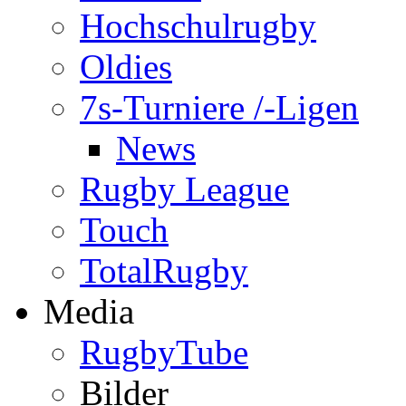
Hochschulrugby
Oldies
7s-Turniere /-Ligen
News
Rugby League
Touch
TotalRugby
Media
RugbyTube
Bilder