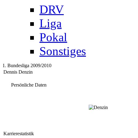
DRV
Liga
Pokal
Sonstiges
1. Bundesliga 2009/2010
Dennis Denzin
Persönliche Daten
Karrierestatistik