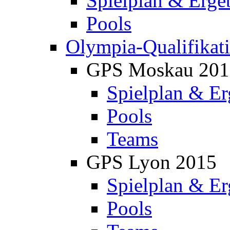
Spielplan & Erge
Pools
Olympia-Qualifikat
GPS Moskau 201
Spielplan & Er
Pools
Teams
GPS Lyon 2015
Spielplan & Er
Pools