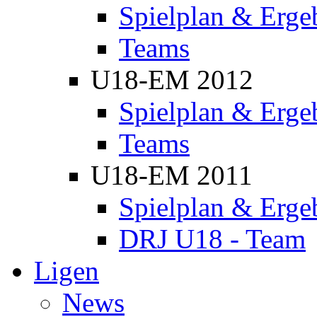
Spielplan & Erge
Teams
U18-EM 2012
Spielplan & Erge
Teams
U18-EM 2011
Spielplan & Erge
DRJ U18 - Team
Ligen
News