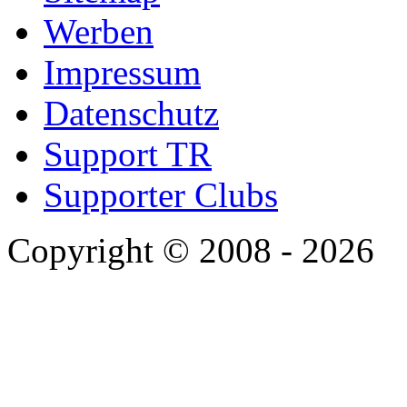
Werben
Impressum
Datenschutz
Support TR
Supporter Clubs
Copyright © 2008 - 2026