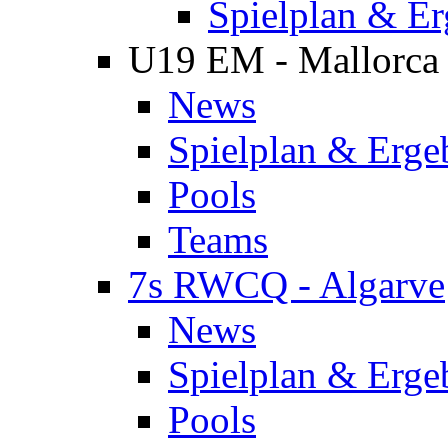
Spielplan & Er
U19 EM - Mallorca
News
Spielplan & Erge
Pools
Teams
7s RWCQ - Algarve
News
Spielplan & Erge
Pools