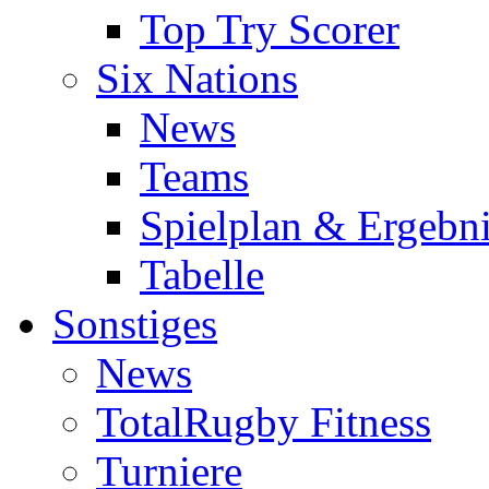
Top Try Scorer
Six Nations
News
Teams
Spielplan & Ergebni
Tabelle
Sonstiges
News
TotalRugby Fitness
Turniere