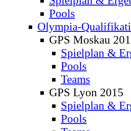
Spielplan & Erge
Pools
Olympia-Qualifikat
GPS Moskau 201
Spielplan & Er
Pools
Teams
GPS Lyon 2015
Spielplan & Er
Pools