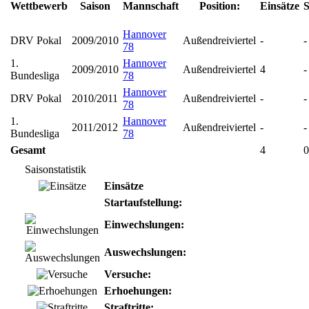
Wettbewerb
Saison
Mannschaft
Position:
Einsätze
S
Hannover
DRV Pokal
2009/2010
Außendreiviertel
-
-
78
1.
Hannover
2009/2010
Außendreiviertel
4
-
Bundesliga
78
Hannover
DRV Pokal
2010/2011
Außendreiviertel
-
-
78
1.
Hannover
2011/2012
Außendreiviertel
-
-
Bundesliga
78
Gesamt
4
0
Saisonstatistik
Einsätze
Startaufstellung:
Einwechslungen:
Auswechslungen:
Versuche:
Erhoehungen:
Straftritte: