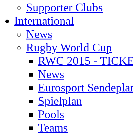
Supporter Clubs
International
News
Rugby World Cup
RWC 2015 - TICK
News
Eurosport Sendepla
Spielplan
Pools
Teams