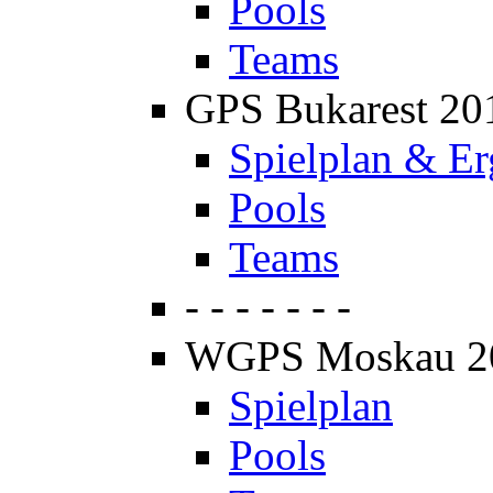
Pools
Teams
GPS Bukarest 20
Spielplan & Er
Pools
Teams
- - - - - - -
WGPS Moskau 2
Spielplan
Pools