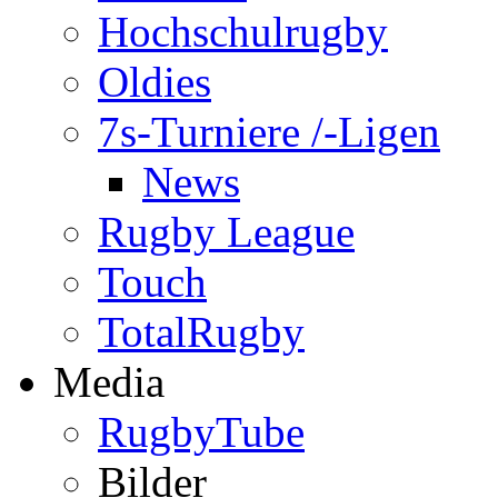
Hochschulrugby
Oldies
7s-Turniere /-Ligen
News
Rugby League
Touch
TotalRugby
Media
RugbyTube
Bilder