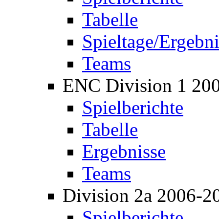
Tabelle
Spieltage/Ergebni
Teams
ENC Division 1 20
Spielberichte
Tabelle
Ergebnisse
Teams
Division 2a 2006-2
Spielberichte