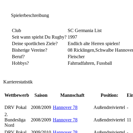
Spielerbeschreibung
Club
SC Germania List
Seit wann spielst Du Rugby?
1997
Deine sportlichen Ziele?
Endlich alte Herren spielen!
Bisherige Vereine?
08 Ricklingen,Schwalbe Hannove
Beruf?
Fleischer
Hobbys?
Fahrradfahren, Fussball
Karrierestatistik
Wettbewerb
Saison
Mannschaft
Position:
Ei
DRV Pokal
2008/2009
Hannover 78
Außendreiviertel
-
2.
Bundesliga
2008/2009
Hannover 78
Außendreiviertel
11
Nord
DRV Pokal
2009/2010
Hannover 78
Außendreiviertel
-