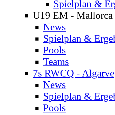
Spielplan & Er
U19 EM - Mallorca
News
Spielplan & Erge
Pools
Teams
7s RWCQ - Algarve
News
Spielplan & Erge
Pools