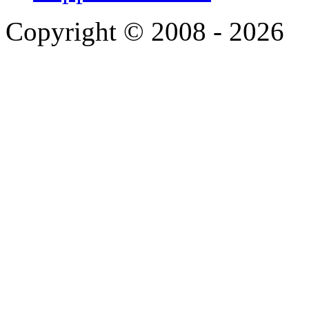
Copyright © 2008 - 2026