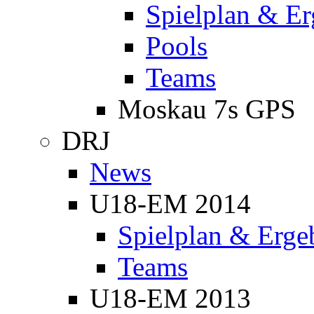
Spielplan & Er
Pools
Teams
Moskau 7s GPS
DRJ
News
U18-EM 2014
Spielplan & Erge
Teams
U18-EM 2013