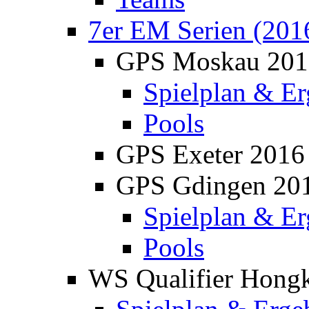
7er EM Serien (201
GPS Moskau 201
Spielplan & Er
Pools
GPS Exeter 2016
GPS Gdingen 20
Spielplan & Er
Pools
WS Qualifier Hong