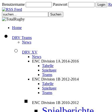
Benutzername
Passwort
Re
Home
DRV Teams
News
DRV XV
News
ENC Division 1A 2014-2016
Tabelle
Spieltage
Teams
ENC Division 1B 2012-2014
Tabelle
Spieltage
Teams
ENC Division 1B 2010-2012
Spielberichte