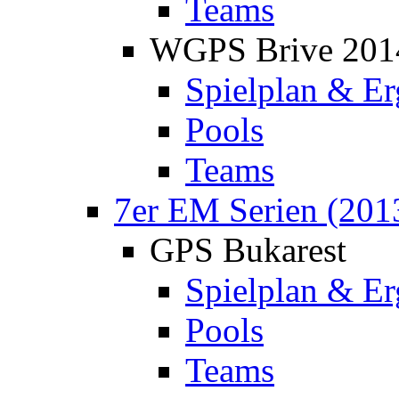
Teams
WGPS Brive 201
Spielplan & Er
Pools
Teams
7er EM Serien (201
GPS Bukarest
Spielplan & Er
Pools
Teams