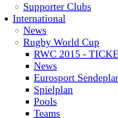
Supporter Clubs
International
News
Rugby World Cup
RWC 2015 - TICK
News
Eurosport Sendepla
Spielplan
Pools
Teams