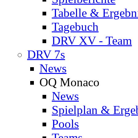
Tabelle & Ergebn
Tagebuch
DRV XV - Team
DRV 7s
News
OQ Monaco
News
Spielplan & Erge
Pools
Teams