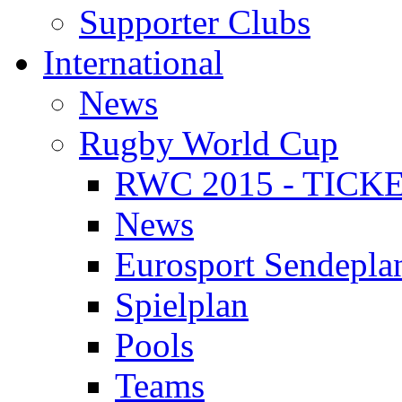
Supporter Clubs
International
News
Rugby World Cup
RWC 2015 - TICK
News
Eurosport Sendepla
Spielplan
Pools
Teams