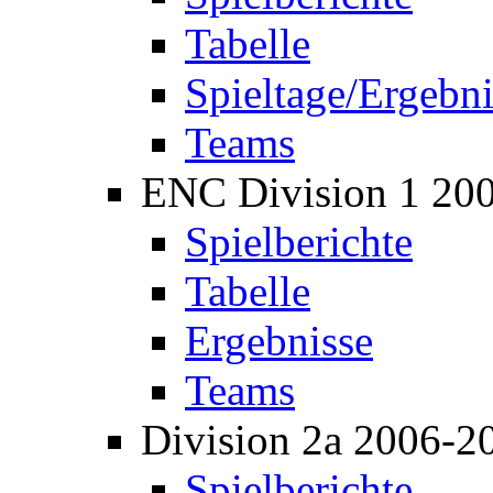
Tabelle
Spieltage/Ergebni
Teams
ENC Division 1 20
Spielberichte
Tabelle
Ergebnisse
Teams
Division 2a 2006-2
Spielberichte