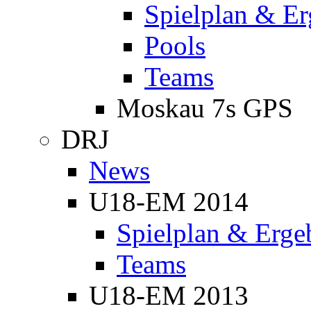
Spielplan & Er
Pools
Teams
Moskau 7s GPS
DRJ
News
U18-EM 2014
Spielplan & Erge
Teams
U18-EM 2013