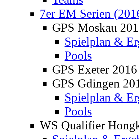
7er EM Serien (201
GPS Moskau 201
Spielplan & Er
Pools
GPS Exeter 2016
GPS Gdingen 20
Spielplan & Er
Pools
WS Qualifier Hong