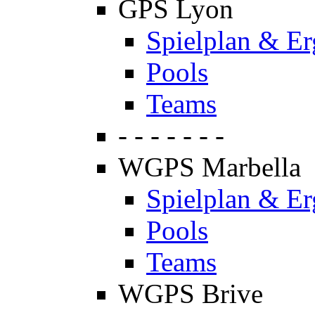
GPS Lyon
Spielplan & Er
Pools
Teams
- - - - - - -
WGPS Marbella
Spielplan & Er
Pools
Teams
WGPS Brive