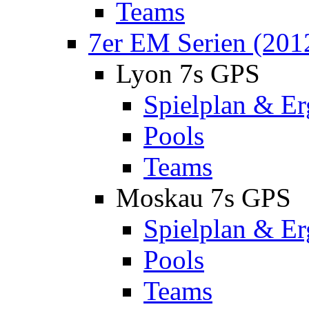
Teams
7er EM Serien (201
Lyon 7s GPS
Spielplan & Er
Pools
Teams
Moskau 7s GPS
Spielplan & Er
Pools
Teams