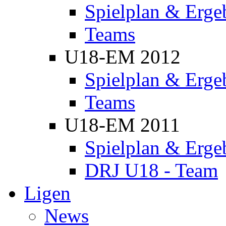
Spielplan & Erge
Teams
U18-EM 2012
Spielplan & Erge
Teams
U18-EM 2011
Spielplan & Erge
DRJ U18 - Team
Ligen
News