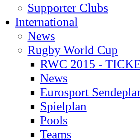
Supporter Clubs
International
News
Rugby World Cup
RWC 2015 - TICK
News
Eurosport Sendepla
Spielplan
Pools
Teams