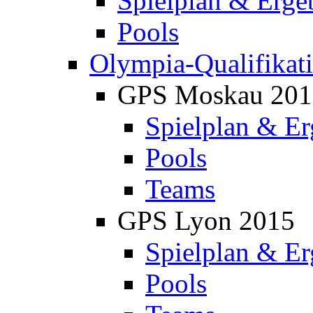
Spielplan & Erge
Pools
Olympia-Qualifikat
GPS Moskau 201
Spielplan & Er
Pools
Teams
GPS Lyon 2015
Spielplan & Er
Pools