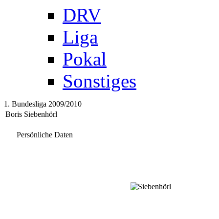
DRV
Liga
Pokal
Sonstiges
1. Bundesliga 2009/2010
Boris Siebenhörl
Persönliche Daten