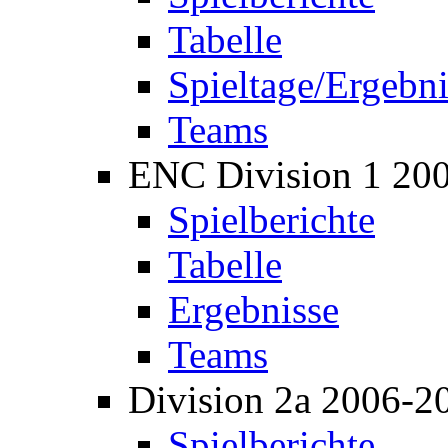
Tabelle
Spieltage/Ergebni
Teams
ENC Division 1 20
Spielberichte
Tabelle
Ergebnisse
Teams
Division 2a 2006-2
Spielberichte