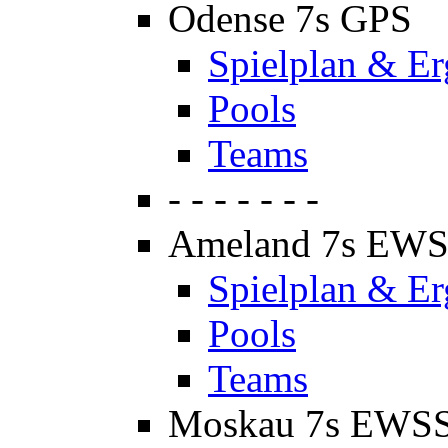
Odense 7s GPS
Spielplan & Er
Pools
Teams
- - - - - - -
Ameland 7s EW
Spielplan & Er
Pools
Teams
Moskau 7s EWS