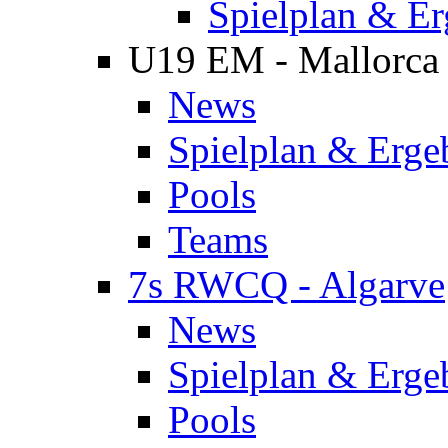
Spielplan & Er
U19 EM - Mallorca
News
Spielplan & Erge
Pools
Teams
7s RWCQ - Algarve
News
Spielplan & Erge
Pools