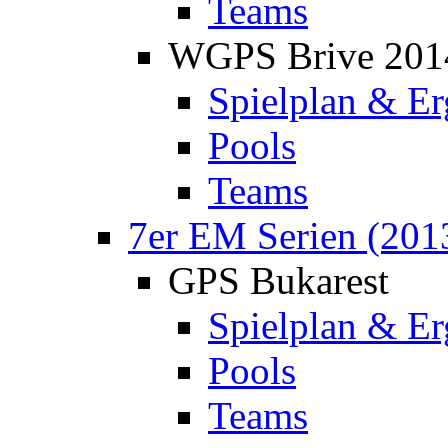
Teams
WGPS Brive 201
Spielplan & Er
Pools
Teams
7er EM Serien (201
GPS Bukarest
Spielplan & Er
Pools
Teams