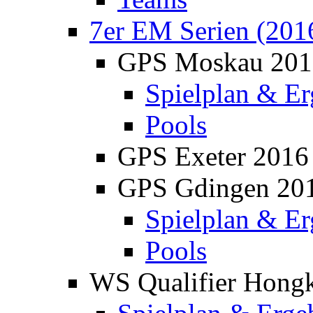
7er EM Serien (201
GPS Moskau 201
Spielplan & Er
Pools
GPS Exeter 2016
GPS Gdingen 20
Spielplan & Er
Pools
WS Qualifier Hong