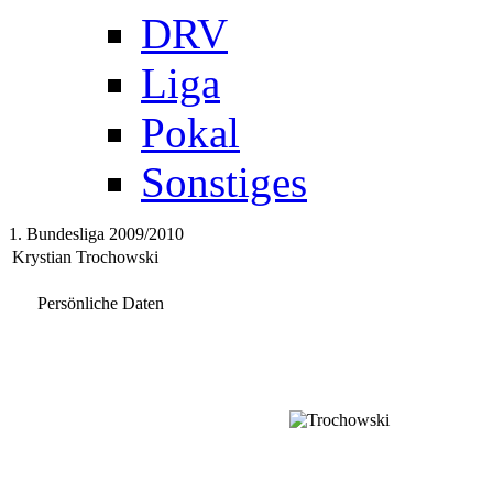
DRV
Liga
Pokal
Sonstiges
1. Bundesliga 2009/2010
Krystian Trochowski
Persönliche Daten