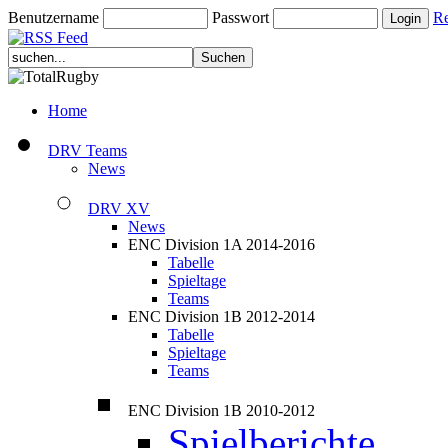
Benutzername
Passwort
Re
Home
DRV Teams
News
DRV XV
News
ENC Division 1A 2014-2016
Tabelle
Spieltage
Teams
ENC Division 1B 2012-2014
Tabelle
Spieltage
Teams
ENC Division 1B 2010-2012
Spielberichte