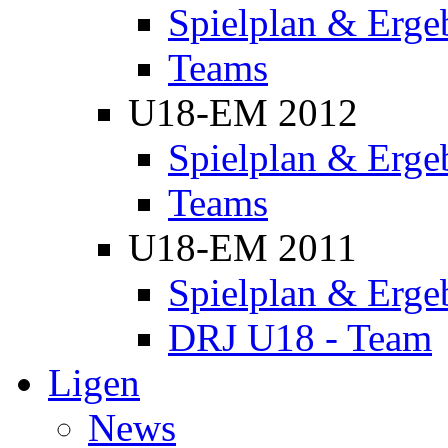
Spielplan & Erge
Teams
U18-EM 2012
Spielplan & Erge
Teams
U18-EM 2011
Spielplan & Erge
DRJ U18 - Team
Ligen
News