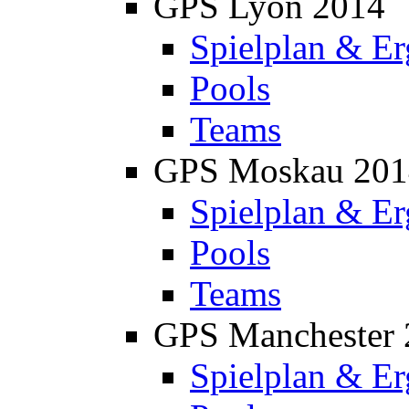
GPS Lyon 2014
Spielplan & Er
Pools
Teams
GPS Moskau 201
Spielplan & Er
Pools
Teams
GPS Manchester 
Spielplan & Er