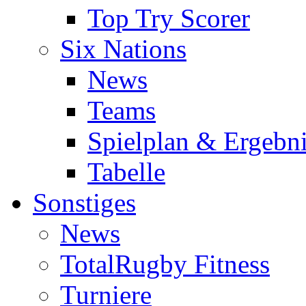
Top Try Scorer
Six Nations
News
Teams
Spielplan & Ergebni
Tabelle
Sonstiges
News
TotalRugby Fitness
Turniere