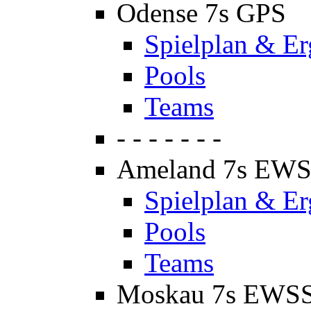
Odense 7s GPS
Spielplan & Er
Pools
Teams
- - - - - - -
Ameland 7s EW
Spielplan & Er
Pools
Teams
Moskau 7s EWS