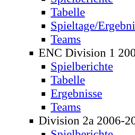
Tabelle
Spieltage/Ergebni
Teams
ENC Division 1 20
Spielberichte
Tabelle
Ergebnisse
Teams
Division 2a 2006-2
Spielberichte