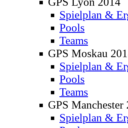
GPS Lyon 2014
Spielplan & Er
Pools
Teams
GPS Moskau 201
Spielplan & Er
Pools
Teams
GPS Manchester 
Spielplan & Er