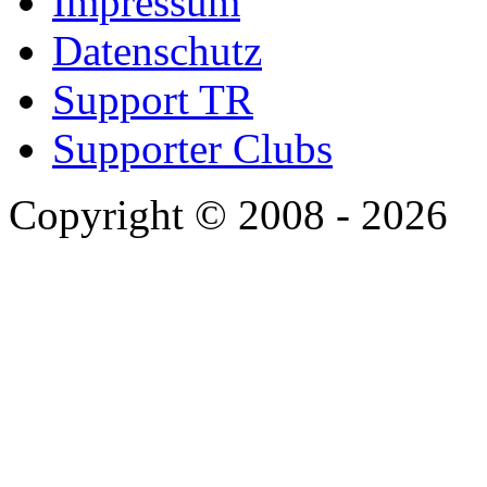
Impressum
Datenschutz
Support TR
Supporter Clubs
Copyright © 2008 - 2026