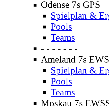
Odense 7s GPS
Spielplan & Er
Pools
Teams
- - - - - - -
Ameland 7s EW
Spielplan & Er
Pools
Teams
Moskau 7s EWS