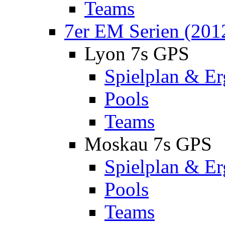
Teams
7er EM Serien (201
Lyon 7s GPS
Spielplan & Er
Pools
Teams
Moskau 7s GPS
Spielplan & Er
Pools
Teams