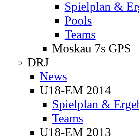
Spielplan & Er
Pools
Teams
Moskau 7s GPS
DRJ
News
U18-EM 2014
Spielplan & Erge
Teams
U18-EM 2013