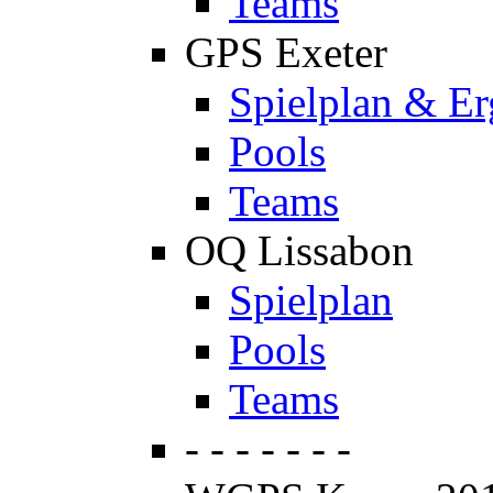
Teams
GPS Exeter
Spielplan & Er
Pools
Teams
OQ Lissabon
Spielplan
Pools
Teams
- - - - - - -