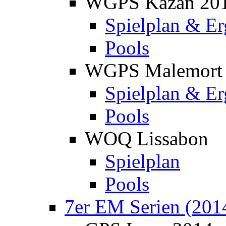
WGPS Kazan 20
Spielplan & Er
Pools
WGPS Malemort
Spielplan & Er
Pools
WOQ Lissabon
Spielplan
Pools
7er EM Serien (201