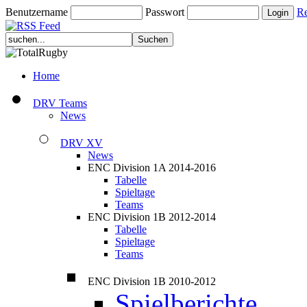
Benutzername
Passwort
Re
Home
DRV Teams
News
DRV XV
News
ENC Division 1A 2014-2016
Tabelle
Spieltage
Teams
ENC Division 1B 2012-2014
Tabelle
Spieltage
Teams
ENC Division 1B 2010-2012
Spielberichte