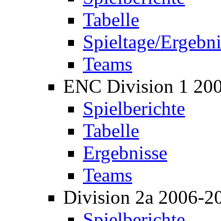
Tabelle
Spieltage/Ergebni
Teams
ENC Division 1 20
Spielberichte
Tabelle
Ergebnisse
Teams
Division 2a 2006-2
Spielberichte