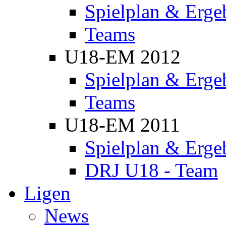
Spielplan & Erge
Teams
U18-EM 2012
Spielplan & Erge
Teams
U18-EM 2011
Spielplan & Erge
DRJ U18 - Team
Ligen
News