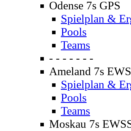
Odense 7s GPS
Spielplan & Er
Pools
Teams
- - - - - - -
Ameland 7s EW
Spielplan & Er
Pools
Teams
Moskau 7s EWS