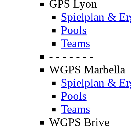
GPS Lyon
Spielplan & Er
Pools
Teams
- - - - - - -
WGPS Marbella
Spielplan & Er
Pools
Teams
WGPS Brive