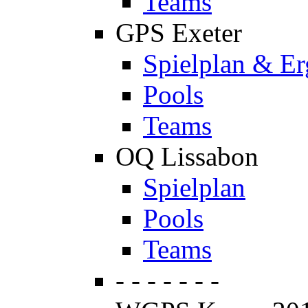
Teams
GPS Exeter
Spielplan & Er
Pools
Teams
OQ Lissabon
Spielplan
Pools
Teams
- - - - - - -