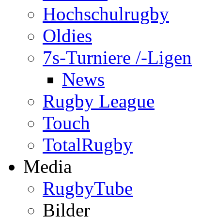
Hochschulrugby
Oldies
7s-Turniere /-Ligen
News
Rugby League
Touch
TotalRugby
Media
RugbyTube
Bilder