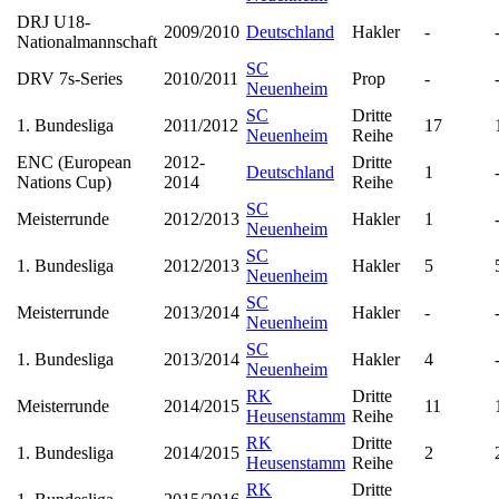
DRJ U18-
2009/2010
Deutschland
Hakler
-
Nationalmannschaft
SC
DRV 7s-Series
2010/2011
Prop
-
Neuenheim
SC
Dritte
1. Bundesliga
2011/2012
17
Neuenheim
Reihe
ENC (European
2012-
Dritte
Deutschland
1
Nations Cup)
2014
Reihe
SC
Meisterrunde
2012/2013
Hakler
1
Neuenheim
SC
1. Bundesliga
2012/2013
Hakler
5
Neuenheim
SC
Meisterrunde
2013/2014
Hakler
-
Neuenheim
SC
1. Bundesliga
2013/2014
Hakler
4
Neuenheim
RK
Dritte
Meisterrunde
2014/2015
11
Heusenstamm
Reihe
RK
Dritte
1. Bundesliga
2014/2015
2
Heusenstamm
Reihe
RK
Dritte