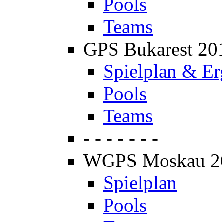
Pools
Teams
GPS Bukarest 20
Spielplan & Er
Pools
Teams
- - - - - - -
WGPS Moskau 2
Spielplan
Pools