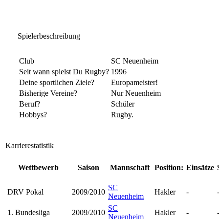
Spielerbeschreibung
Club
SC Neuenheim
Seit wann spielst Du Rugby?
1996
Deine sportlichen Ziele?
Europameister!
Bisherige Vereine?
Nur Neuenheim
Beruf?
Schüler
Hobbys?
Rugby.
Karrierestatistik
Wettbewerb
Saison
Mannschaft
Position:
Einsätze
SC
DRV Pokal
2009/2010
Hakler
-
Neuenheim
SC
1. Bundesliga
2009/2010
Hakler
-
Neuenheim