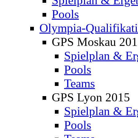
Spielplan & Erge
Pools
Olympia-Qualifikat
GPS Moskau 201
Spielplan & Er
Pools
Teams
GPS Lyon 2015
Spielplan & Er
Pools