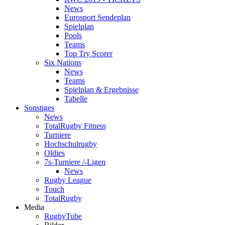
News
Eurosport Sendeplan
Spielplan
Pools
Teams
Top Try Scorer
Six Nations
News
Teams
Spielplan & Ergebnisse
Tabelle
Sonstiges
News
TotalRugby Fitness
Turniere
Hochschulrugby
Oldies
7s-Turniere /-Ligen
News
Rugby League
Touch
TotalRugby
Media
RugbyTube