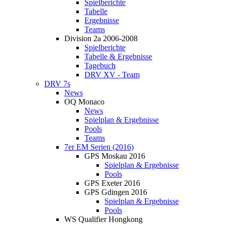
Spielberichte
Tabelle
Ergebnisse
Teams
Division 2a 2006-2008
Spielberichte
Tabelle & Ergebnisse
Tagebuch
DRV XV - Team
DRV 7s
News
OQ Monaco
News
Spielplan & Ergebnisse
Pools
Teams
7er EM Serien (2016)
GPS Moskau 2016
Spielplan & Ergebnisse
Pools
GPS Exeter 2016
GPS Gdingen 2016
Spielplan & Ergebnisse
Pools
WS Qualifier Hongkong