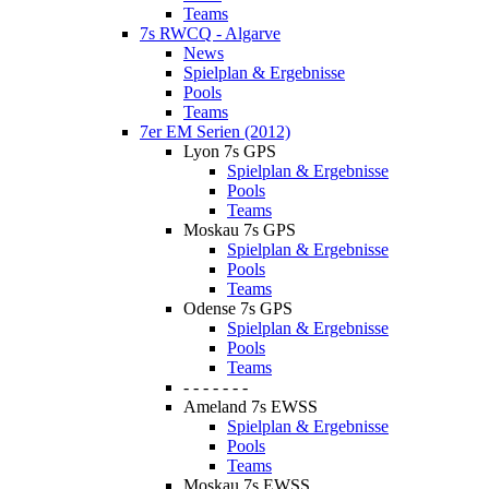
Teams
7s RWCQ - Algarve
News
Spielplan & Ergebnisse
Pools
Teams
7er EM Serien (2012)
Lyon 7s GPS
Spielplan & Ergebnisse
Pools
Teams
Moskau 7s GPS
Spielplan & Ergebnisse
Pools
Teams
Odense 7s GPS
Spielplan & Ergebnisse
Pools
Teams
- - - - - - -
Ameland 7s EWSS
Spielplan & Ergebnisse
Pools
Teams
Moskau 7s EWSS