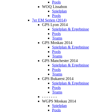
Pools
WOQ Lissabon
Spielplan
Pools
7er EM Serien (2014)
GPS Lyon 2014
Spielplan & Ergebnisse
Pools
Teams
GPS Moskau 2014
Spielplan & Ergebnisse
Pools
Teams
GPS Manchester 2014
Spielplan & Ergebnisse
Pools
Teams
GPS Bukarest 2014
Spielplan & Ergebnisse
Pools
Teams
- - - - - - -
WGPS Moskau 2014
Spielplan
Pools