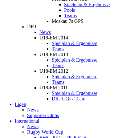
Spielplan & Ergebnisse
Pools
Teams
Moskau 7s GPS
DRJ
News
U18-EM 2014
Spielplan & Ergebnisse
Teams
U18-EM 2013
Spielplan & Ergebnisse
Teams
U18-EM 2012
Spielplan & Ergebnisse
Teams
U18-EM 2011
Spielplan & Ergebnisse
DRJ U18 - Team
Ligen
News
Supporter Clubs
International
News
Rugby World Cup
RWC 2015 - TICKETS