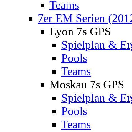
Teams
7er EM Serien (201
Lyon 7s GPS
Spielplan & Er
Pools
Teams
Moskau 7s GPS
Spielplan & Er
Pools
Teams