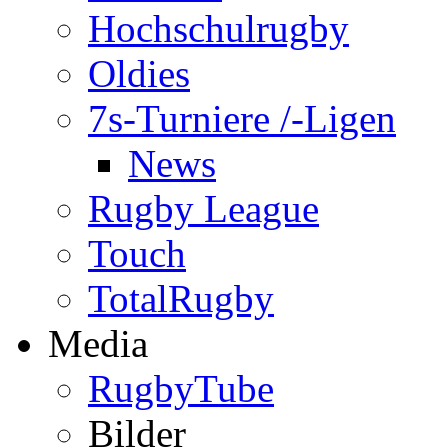
Hochschulrugby
Oldies
7s-Turniere /-Ligen
News
Rugby League
Touch
TotalRugby
Media
RugbyTube
Bilder