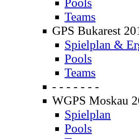
Pools
Teams
GPS Bukarest 20
Spielplan & Er
Pools
Teams
- - - - - - -
WGPS Moskau 2
Spielplan
Pools