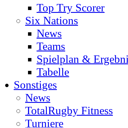
Top Try Scorer
Six Nations
News
Teams
Spielplan & Ergebni
Tabelle
Sonstiges
News
TotalRugby Fitness
Turniere