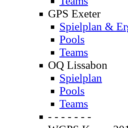
Teams
GPS Exeter
Spielplan & Er
Pools
Teams
OQ Lissabon
Spielplan
Pools
Teams
- - - - - - -