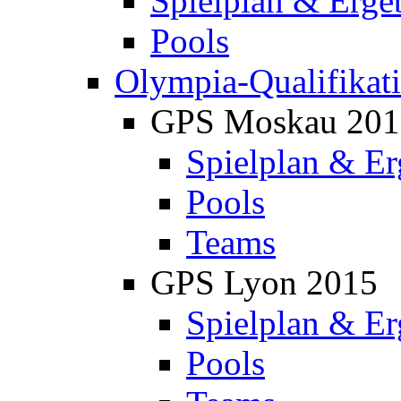
Spielplan & Erge
Pools
Olympia-Qualifikat
GPS Moskau 201
Spielplan & Er
Pools
Teams
GPS Lyon 2015
Spielplan & Er
Pools