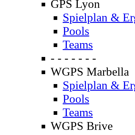
GPS Lyon
Spielplan & Er
Pools
Teams
- - - - - - -
WGPS Marbella
Spielplan & Er
Pools
Teams
WGPS Brive