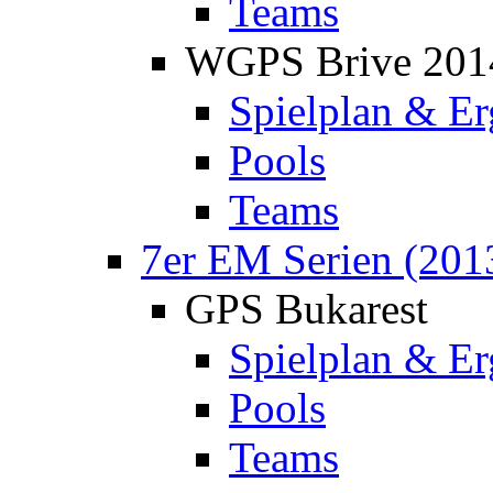
Teams
WGPS Brive 201
Spielplan & Er
Pools
Teams
7er EM Serien (201
GPS Bukarest
Spielplan & Er
Pools
Teams