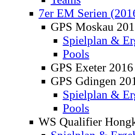
7er EM Serien (201
GPS Moskau 201
Spielplan & Er
Pools
GPS Exeter 2016
GPS Gdingen 20
Spielplan & Er
Pools
WS Qualifier Hong