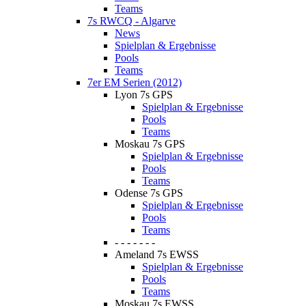
Teams
7s RWCQ - Algarve
News
Spielplan & Ergebnisse
Pools
Teams
7er EM Serien (2012)
Lyon 7s GPS
Spielplan & Ergebnisse
Pools
Teams
Moskau 7s GPS
Spielplan & Ergebnisse
Pools
Teams
Odense 7s GPS
Spielplan & Ergebnisse
Pools
Teams
- - - - - - -
Ameland 7s EWSS
Spielplan & Ergebnisse
Pools
Teams
Moskau 7s EWSS