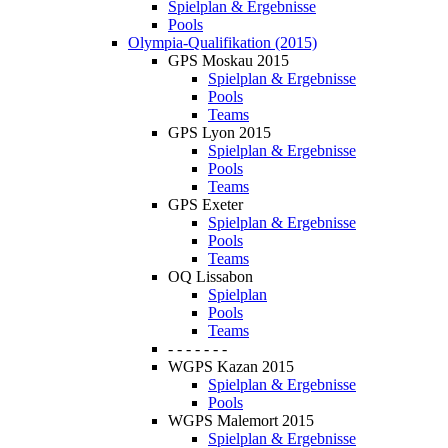
Spielplan & Ergebnisse
Pools
Olympia-Qualifikation (2015)
GPS Moskau 2015
Spielplan & Ergebnisse
Pools
Teams
GPS Lyon 2015
Spielplan & Ergebnisse
Pools
Teams
GPS Exeter
Spielplan & Ergebnisse
Pools
Teams
OQ Lissabon
Spielplan
Pools
Teams
- - - - - - -
WGPS Kazan 2015
Spielplan & Ergebnisse
Pools
WGPS Malemort 2015
Spielplan & Ergebnisse