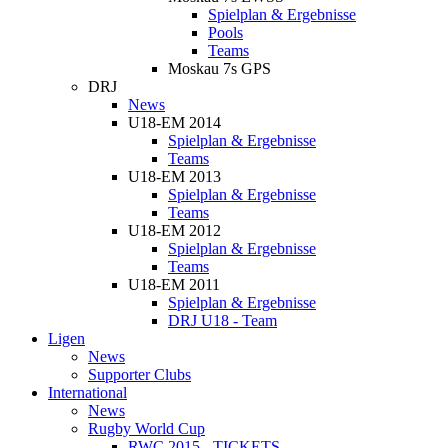
Spielplan & Ergebnisse
Pools
Teams
Moskau 7s GPS
DRJ
News
U18-EM 2014
Spielplan & Ergebnisse
Teams
U18-EM 2013
Spielplan & Ergebnisse
Teams
U18-EM 2012
Spielplan & Ergebnisse
Teams
U18-EM 2011
Spielplan & Ergebnisse
DRJ U18 - Team
Ligen
News
Supporter Clubs
International
News
Rugby World Cup
RWC 2015 - TICKETS