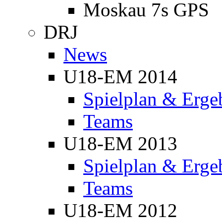
Moskau 7s GPS
DRJ
News
U18-EM 2014
Spielplan & Erge
Teams
U18-EM 2013
Spielplan & Erge
Teams
U18-EM 2012