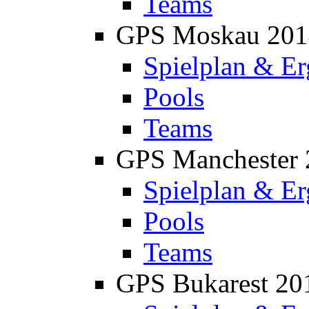
Teams
GPS Moskau 201
Spielplan & Er
Pools
Teams
GPS Manchester 
Spielplan & Er
Pools
Teams
GPS Bukarest 20