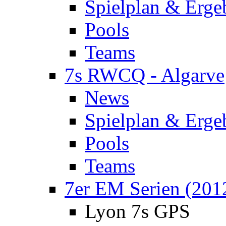
Spielplan & Erge
Pools
Teams
7s RWCQ - Algarve
News
Spielplan & Erge
Pools
Teams
7er EM Serien (201
Lyon 7s GPS