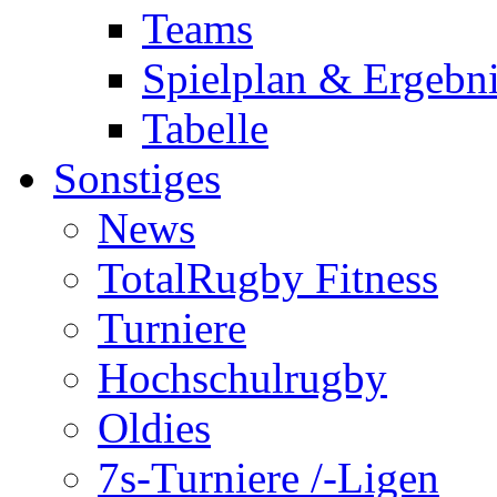
Teams
Spielplan & Ergebni
Tabelle
Sonstiges
News
TotalRugby Fitness
Turniere
Hochschulrugby
Oldies
7s-Turniere /-Ligen