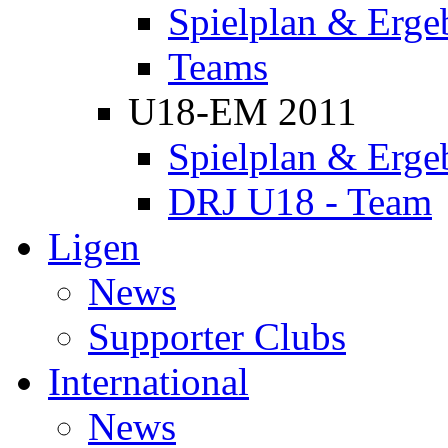
Spielplan & Erge
Teams
U18-EM 2011
Spielplan & Erge
DRJ U18 - Team
Ligen
News
Supporter Clubs
International
News