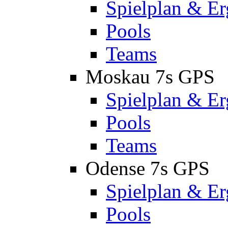
Spielplan & Er
Pools
Teams
Moskau 7s GPS
Spielplan & Er
Pools
Teams
Odense 7s GPS
Spielplan & Er
Pools