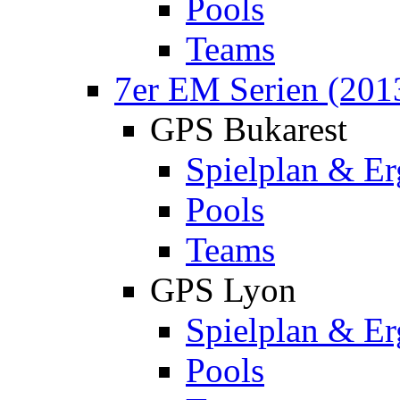
Pools
Teams
7er EM Serien (201
GPS Bukarest
Spielplan & Er
Pools
Teams
GPS Lyon
Spielplan & Er
Pools