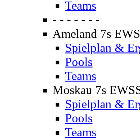
Teams
- - - - - - -
Ameland 7s EW
Spielplan & Er
Pools
Teams
Moskau 7s EWS
Spielplan & Er
Pools
Teams