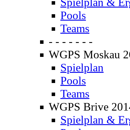
Spielplan & Er
Pools
Teams
- - - - - - -
WGPS Moskau 2
Spielplan
Pools
Teams
WGPS Brive 201
Spielplan & Er