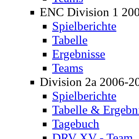
ENC Division 1 20
Spielberichte
Tabelle
Ergebnisse
Teams
Division 2a 2006-2
Spielberichte
Tabelle & Ergebn
Tagebuch
DRV XV - Team