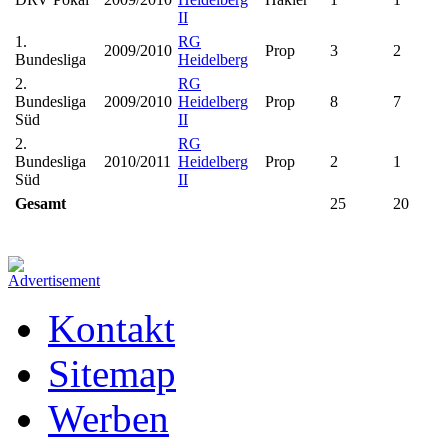
II
1.
RG
2009/2010
Prop
3
2
Bundesliga
Heidelberg
2.
RG
Bundesliga
2009/2010
Heidelberg
Prop
8
7
Süd
II
2.
RG
Bundesliga
2010/2011
Heidelberg
Prop
2
1
Süd
II
Gesamt
25
20
Kontakt
Sitemap
Werben