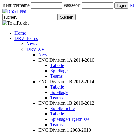
Benutzername
Passwort
Re
Home
DRV Teams
News
DRV XV
News
ENC Division 1A 2014-2016
Tabelle
Spieltage
Teams
ENC Division 1B 2012-2014
Tabelle
Spieltage
Teams
ENC Division 1B 2010-2012
Spielberichte
Tabelle
Spieltage/Ergebnisse
Teams
ENC Division 1 2008-2010