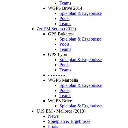
Teams
WGPS Brive 2014
Spielplan & Ergebnisse
Pools
Teams
7er EM Serien (2013)
GPS Bukarest
Spielplan & Ergebnisse
Pools
Teams
GPS Lyon
Spielplan & Ergebnisse
Pools
Teams
- - - - - - -
WGPS Marbella
Spielplan & Ergebnisse
Pools
Teams
WGPS Brive
Spielplan & Ergebnisse
U19 EM - Mallorca (2013)
News
Spielplan & Ergebnisse
Pools