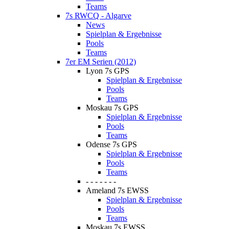
Teams
7s RWCQ - Algarve
News
Spielplan & Ergebnisse
Pools
Teams
7er EM Serien (2012)
Lyon 7s GPS
Spielplan & Ergebnisse
Pools
Teams
Moskau 7s GPS
Spielplan & Ergebnisse
Pools
Teams
Odense 7s GPS
Spielplan & Ergebnisse
Pools
Teams
- - - - - - -
Ameland 7s EWSS
Spielplan & Ergebnisse
Pools
Teams
Moskau 7s EWSS