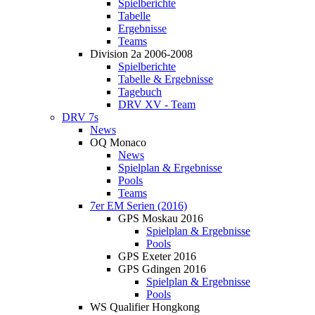
Spielberichte
Tabelle
Ergebnisse
Teams
Division 2a 2006-2008
Spielberichte
Tabelle & Ergebnisse
Tagebuch
DRV XV - Team
DRV 7s
News
OQ Monaco
News
Spielplan & Ergebnisse
Pools
Teams
7er EM Serien (2016)
GPS Moskau 2016
Spielplan & Ergebnisse
Pools
GPS Exeter 2016
GPS Gdingen 2016
Spielplan & Ergebnisse
Pools
WS Qualifier Hongkong