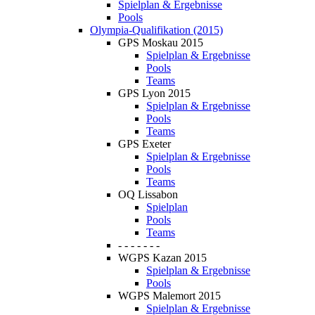
Spielplan & Ergebnisse
Pools
Olympia-Qualifikation (2015)
GPS Moskau 2015
Spielplan & Ergebnisse
Pools
Teams
GPS Lyon 2015
Spielplan & Ergebnisse
Pools
Teams
GPS Exeter
Spielplan & Ergebnisse
Pools
Teams
OQ Lissabon
Spielplan
Pools
Teams
- - - - - - -
WGPS Kazan 2015
Spielplan & Ergebnisse
Pools
WGPS Malemort 2015
Spielplan & Ergebnisse