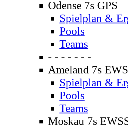
Odense 7s GPS
Spielplan & Er
Pools
Teams
- - - - - - -
Ameland 7s EW
Spielplan & Er
Pools
Teams
Moskau 7s EWS