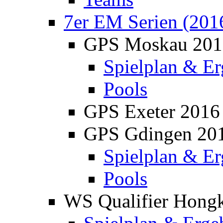
7er EM Serien (201
GPS Moskau 201
Spielplan & Er
Pools
GPS Exeter 2016
GPS Gdingen 20
Spielplan & Er
Pools
WS Qualifier Hong