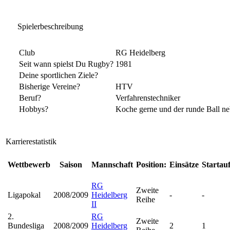
Spielerbeschreibung
Club
RG Heidelberg
Seit wann spielst Du Rugby?
1981
Deine sportlichen Ziele?
Bisherige Vereine?
HTV
Beruf?
Verfahrenstechniker
Hobbys?
Koche gerne und der runde Ball ne
Karrierestatistik
Wettbewerb
Saison
Mannschaft
Position:
Einsätze
Startauf
RG
Zweite
Ligapokal
2008/2009
Heidelberg
-
-
Reihe
II
2.
RG
Zweite
Bundesliga
2008/2009
Heidelberg
2
1