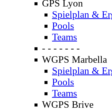
GPS Lyon
Spielplan & Er
Pools
Teams
- - - - - - -
WGPS Marbella
Spielplan & Er
Pools
Teams
WGPS Brive