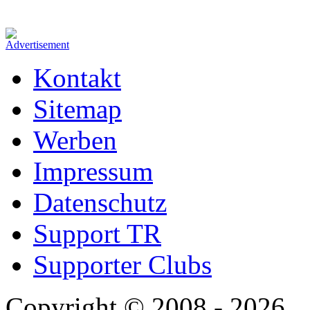
Kontakt
Sitemap
Werben
Impressum
Datenschutz
Support TR
Supporter Clubs
Copyright © 2008 - 2026