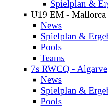
Spielplan & Er
U19 EM - Mallorca
News
Spielplan & Erge
Pools
Teams
7s RWCQ - Algarve
News
Spielplan & Erge
Pools