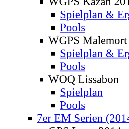
WGPS Kazan 20
Spielplan & Er
Pools
WGPS Malemort
Spielplan & Er
Pools
WOQ Lissabon
Spielplan
Pools
7er EM Serien (201