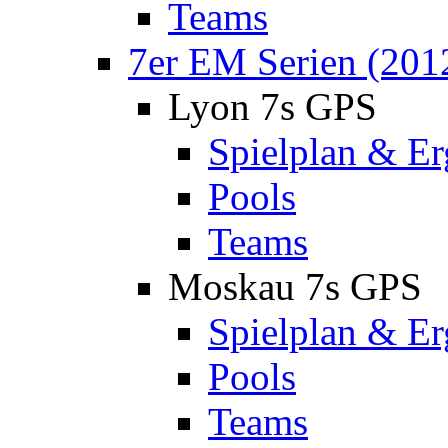
Teams
7er EM Serien (201
Lyon 7s GPS
Spielplan & Er
Pools
Teams
Moskau 7s GPS
Spielplan & Er
Pools
Teams