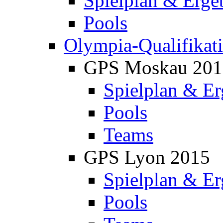
Spielplan & Erge
Pools
Olympia-Qualifikat
GPS Moskau 201
Spielplan & Er
Pools
Teams
GPS Lyon 2015
Spielplan & Er
Pools