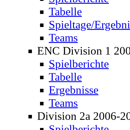
Tabelle
Spieltage/Ergebni
Teams
ENC Division 1 20
Spielberichte
Tabelle
Ergebnisse
Teams
Division 2a 2006-2
Spielberichte