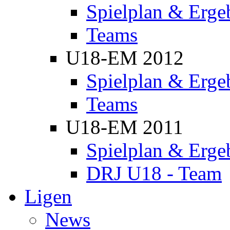
Spielplan & Erge
Teams
U18-EM 2012
Spielplan & Erge
Teams
U18-EM 2011
Spielplan & Erge
DRJ U18 - Team
Ligen
News