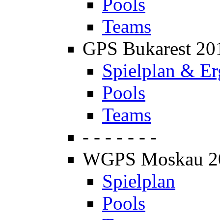
Pools
Teams
GPS Bukarest 20
Spielplan & Er
Pools
Teams
- - - - - - -
WGPS Moskau 2
Spielplan
Pools