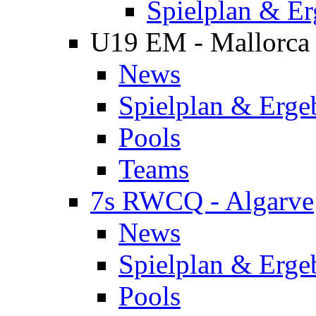
Spielplan & Er
U19 EM - Mallorca
News
Spielplan & Erge
Pools
Teams
7s RWCQ - Algarve
News
Spielplan & Erge
Pools