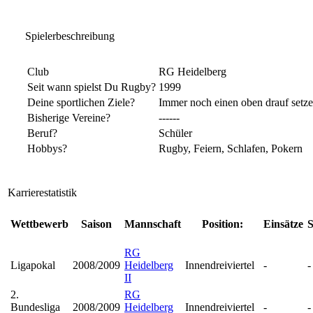
Spielerbeschreibung
Club
RG Heidelberg
Seit wann spielst Du Rugby?
1999
Deine sportlichen Ziele?
Immer noch einen oben drauf setz
Bisherige Vereine?
------
Beruf?
Schüler
Hobbys?
Rugby, Feiern, Schlafen, Pokern
Karrierestatistik
Wettbewerb
Saison
Mannschaft
Position:
Einsätze
S
RG
Ligapokal
2008/2009
Heidelberg
Innendreiviertel
-
-
II
2.
RG
Bundesliga
2008/2009
Heidelberg
Innendreiviertel
-
-