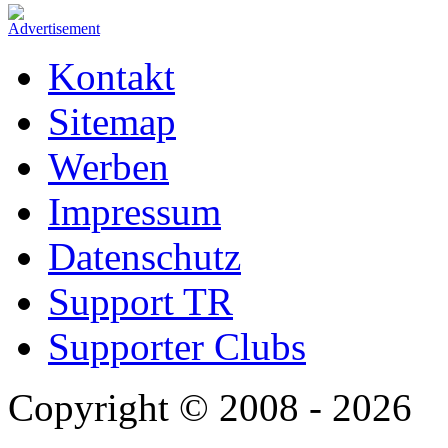
Kontakt
Sitemap
Werben
Impressum
Datenschutz
Support TR
Supporter Clubs
Copyright © 2008 - 2026