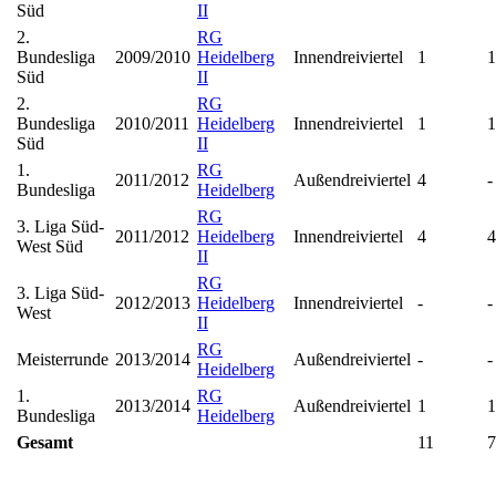
Süd
II
2.
RG
Bundesliga
2009/2010
Heidelberg
Innendreiviertel
1
1
Süd
II
2.
RG
Bundesliga
2010/2011
Heidelberg
Innendreiviertel
1
1
Süd
II
1.
RG
2011/2012
Außendreiviertel
4
-
Bundesliga
Heidelberg
RG
3. Liga Süd-
2011/2012
Heidelberg
Innendreiviertel
4
4
West Süd
II
RG
3. Liga Süd-
2012/2013
Heidelberg
Innendreiviertel
-
-
West
II
RG
Meisterrunde
2013/2014
Außendreiviertel
-
-
Heidelberg
1.
RG
2013/2014
Außendreiviertel
1
1
Bundesliga
Heidelberg
Gesamt
11
7