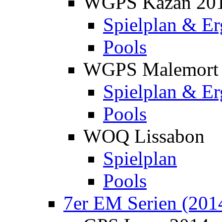
WGPS Kazan 20
Spielplan & Er
Pools
WGPS Malemort
Spielplan & Er
Pools
WOQ Lissabon
Spielplan
Pools
7er EM Serien (201