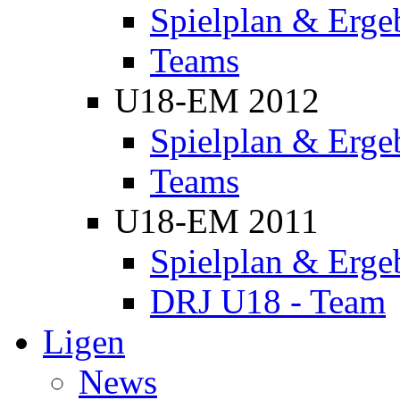
Spielplan & Erge
Teams
U18-EM 2012
Spielplan & Erge
Teams
U18-EM 2011
Spielplan & Erge
DRJ U18 - Team
Ligen
News