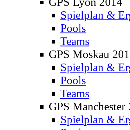
GPS Lyon 2014
Spielplan & Er
Pools
Teams
GPS Moskau 201
Spielplan & Er
Pools
Teams
GPS Manchester 
Spielplan & Er