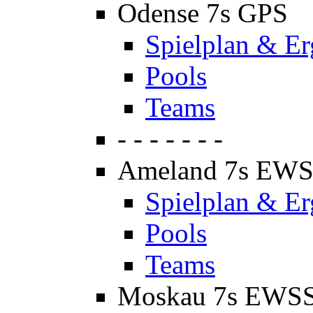
Odense 7s GPS
Spielplan & Er
Pools
Teams
- - - - - - -
Ameland 7s EW
Spielplan & Er
Pools
Teams
Moskau 7s EWS