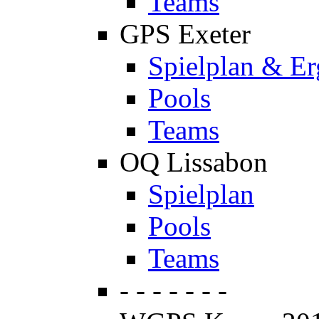
Teams
GPS Exeter
Spielplan & Er
Pools
Teams
OQ Lissabon
Spielplan
Pools
Teams
- - - - - - -