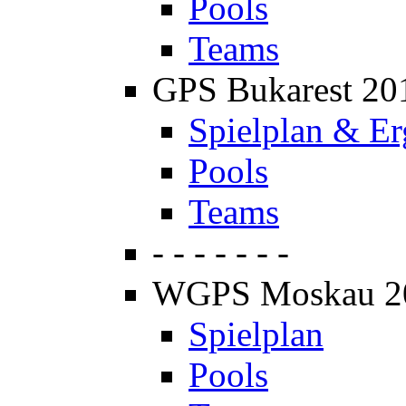
Pools
Teams
GPS Bukarest 20
Spielplan & Er
Pools
Teams
- - - - - - -
WGPS Moskau 2
Spielplan
Pools