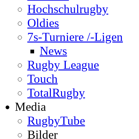
Hochschulrugby
Oldies
7s-Turniere /-Ligen
News
Rugby League
Touch
TotalRugby
Media
RugbyTube
Bilder