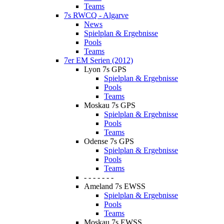
Teams
7s RWCQ - Algarve
News
Spielplan & Ergebnisse
Pools
Teams
7er EM Serien (2012)
Lyon 7s GPS
Spielplan & Ergebnisse
Pools
Teams
Moskau 7s GPS
Spielplan & Ergebnisse
Pools
Teams
Odense 7s GPS
Spielplan & Ergebnisse
Pools
Teams
- - - - - - -
Ameland 7s EWSS
Spielplan & Ergebnisse
Pools
Teams
Moskau 7s EWSS