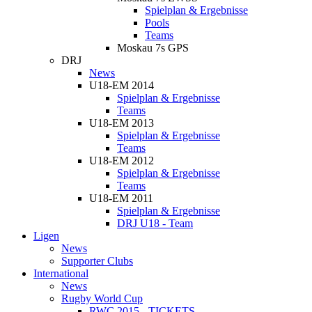
Spielplan & Ergebnisse
Pools
Teams
Moskau 7s GPS
DRJ
News
U18-EM 2014
Spielplan & Ergebnisse
Teams
U18-EM 2013
Spielplan & Ergebnisse
Teams
U18-EM 2012
Spielplan & Ergebnisse
Teams
U18-EM 2011
Spielplan & Ergebnisse
DRJ U18 - Team
Ligen
News
Supporter Clubs
International
News
Rugby World Cup
RWC 2015 - TICKETS