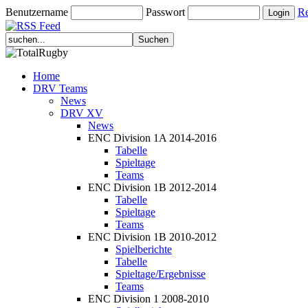
Benutzername
Passwort
Re
Home
DRV Teams
News
DRV XV
News
ENC Division 1A 2014-2016
Tabelle
Spieltage
Teams
ENC Division 1B 2012-2014
Tabelle
Spieltage
Teams
ENC Division 1B 2010-2012
Spielberichte
Tabelle
Spieltage/Ergebnisse
Teams
ENC Division 1 2008-2010