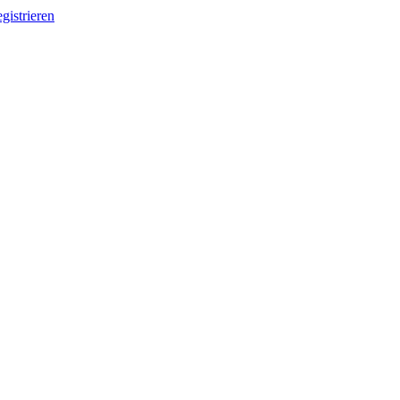
gistrieren