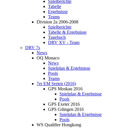
Spielberichte
Tabelle
Ergebnisse
Teams
Division 2a 2006-2008
Spielberichte
Tabelle & Ergebnisse
Tagebuch
DRV XV - Team
DRV 7s
News
OQ Monaco
News
Spielplan & Ergebnisse
Pools
Teams
7er EM Serien (2016)
GPS Moskau 2016
Spielplan & Ergebnisse
Pools
GPS Exeter 2016
GPS Gdingen 2016
Spielplan & Ergebnisse
Pools
WS Qualifier Hongkong