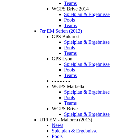
Teams
WGPS Brive 2014
Spielplan & Ergebnisse
Pools
Teams
7er EM Serien (2013)
GPS Bukarest
Spielplan & Ergebnisse
Pools
Teams
GPS Lyon
Spielplan & Ergebnisse
Pools
Teams
- - - - - - -
WGPS Marbella
Spielplan & Ergebnisse
Pools
Teams
WGPS Brive
Spielplan & Ergebnisse
U19 EM - Mallorca (2013)
News
Spielplan & Ergebnisse
Pools