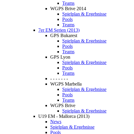
Teams
WGPS Brive 2014
Spielplan & Ergebnisse
Pools
Teams
7er EM Serien (2013)
GPS Bukarest
Spielplan & Ergebnisse
Pools
Teams
GPS Lyon
Spielplan & Ergebnisse
Pools
Teams
- - - - - - -
WGPS Marbella
Spielplan & Ergebnisse
Pools
Teams
WGPS Brive
Spielplan & Ergebnisse
U19 EM - Mallorca (2013)
News
Spielplan & Ergebnisse
Pools