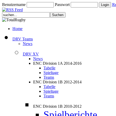
Benutzername
Passwort
Re
Home
DRV Teams
News
DRV XV
News
ENC Division 1A 2014-2016
Tabelle
Spieltage
Teams
ENC Division 1B 2012-2014
Tabelle
Spieltage
Teams
ENC Division 1B 2010-2012
Spielberichte