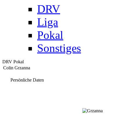
DRV
Liga
Pokal
Sonstiges
DRV Pokal
Colin Grzanna
Persönliche Daten