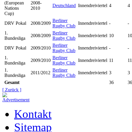
(European
2008-
Deutschland
Innendreiviertel
4
4
Nations
2010
Cup)
Berliner
DRV Pokal
2008/2009
Innendreiviertel
-
-
Rugby Club
1.
Berliner
2008/2009
Innendreiviertel
10
1
Bundesliga
Rugby Club
Berliner
DRV Pokal
2009/2010
Innendreiviertel
-
-
Rugby Club
1.
Berliner
2009/2010
Innendreiviertel
11
11
Bundesliga
Rugby Club
1.
Berliner
2011/2012
Innendreiviertel
3
3
Bundesliga
Rugby Club
Gesamt
36
3
[ Zurück ]
Kontakt
Sitemap