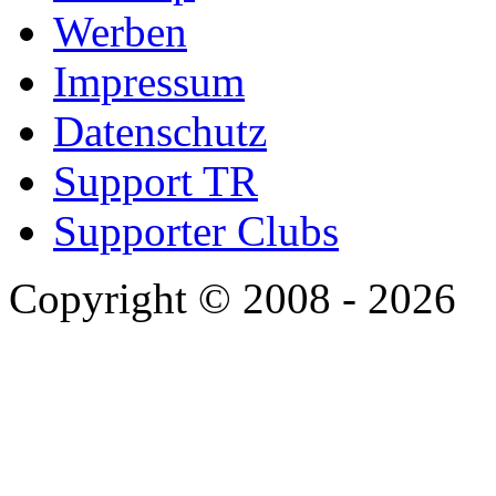
Werben
Impressum
Datenschutz
Support TR
Supporter Clubs
Copyright © 2008 - 2026