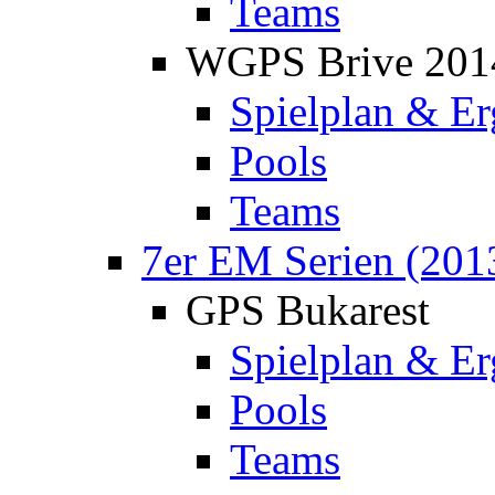
Teams
WGPS Brive 201
Spielplan & Er
Pools
Teams
7er EM Serien (201
GPS Bukarest
Spielplan & Er
Pools
Teams