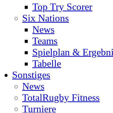
Top Try Scorer
Six Nations
News
Teams
Spielplan & Ergebni
Tabelle
Sonstiges
News
TotalRugby Fitness
Turniere