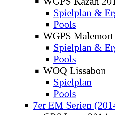
WGPS Kazan 20
Spielplan & Er
Pools
WGPS Malemort
Spielplan & Er
Pools
WOQ Lissabon
Spielplan
Pools
7er EM Serien (201