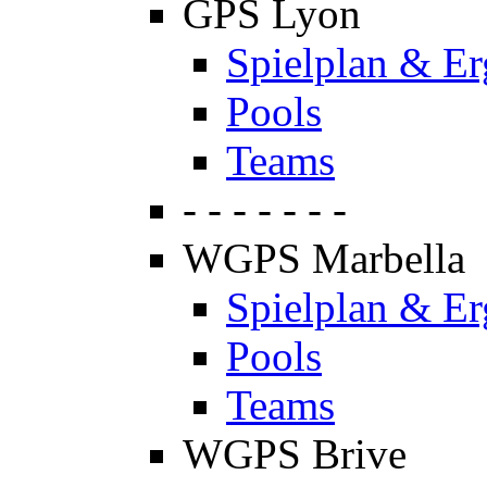
GPS Lyon
Spielplan & Er
Pools
Teams
- - - - - - -
WGPS Marbella
Spielplan & Er
Pools
Teams
WGPS Brive