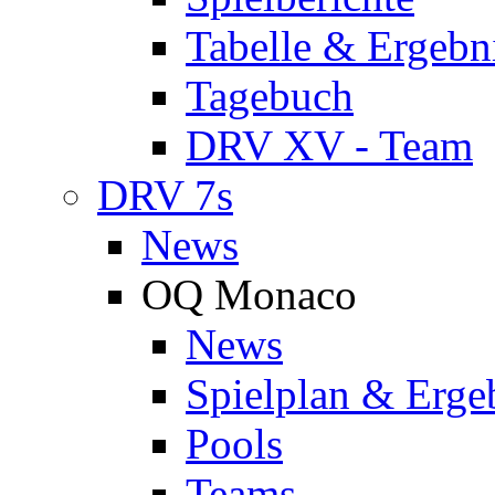
Tabelle & Ergebn
Tagebuch
DRV XV - Team
DRV 7s
News
OQ Monaco
News
Spielplan & Erge
Pools
Teams