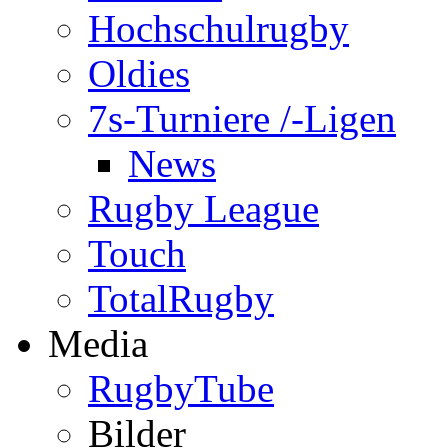
Hochschulrugby
Oldies
7s-Turniere /-Ligen
News
Rugby League
Touch
TotalRugby
Media
RugbyTube
Bilder