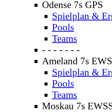
Odense 7s GPS
Spielplan & Er
Pools
Teams
- - - - - - -
Ameland 7s EW
Spielplan & Er
Pools
Teams
Moskau 7s EWS