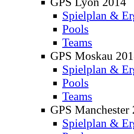
GPS Lyon 2014
Spielplan & Er
Pools
Teams
GPS Moskau 201
Spielplan & Er
Pools
Teams
GPS Manchester 
Spielplan & Er