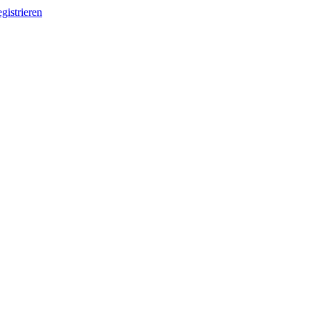
gistrieren