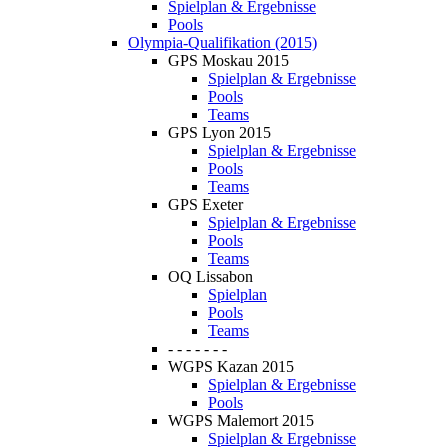
Spielplan & Ergebnisse
Pools
Olympia-Qualifikation (2015)
GPS Moskau 2015
Spielplan & Ergebnisse
Pools
Teams
GPS Lyon 2015
Spielplan & Ergebnisse
Pools
Teams
GPS Exeter
Spielplan & Ergebnisse
Pools
Teams
OQ Lissabon
Spielplan
Pools
Teams
- - - - - - -
WGPS Kazan 2015
Spielplan & Ergebnisse
Pools
WGPS Malemort 2015
Spielplan & Ergebnisse