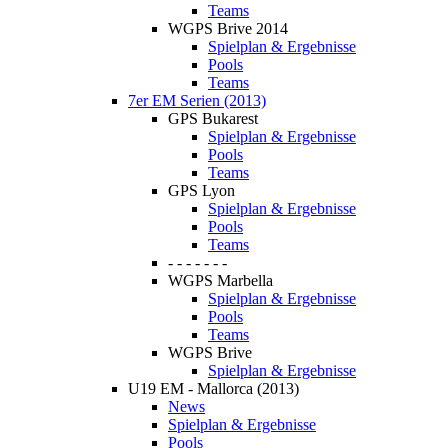
Teams
WGPS Brive 2014
Spielplan & Ergebnisse
Pools
Teams
7er EM Serien (2013)
GPS Bukarest
Spielplan & Ergebnisse
Pools
Teams
GPS Lyon
Spielplan & Ergebnisse
Pools
Teams
- - - - - - -
WGPS Marbella
Spielplan & Ergebnisse
Pools
Teams
WGPS Brive
Spielplan & Ergebnisse
U19 EM - Mallorca (2013)
News
Spielplan & Ergebnisse
Pools