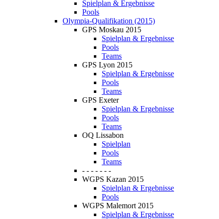
Spielplan & Ergebnisse
Pools
Olympia-Qualifikation (2015)
GPS Moskau 2015
Spielplan & Ergebnisse
Pools
Teams
GPS Lyon 2015
Spielplan & Ergebnisse
Pools
Teams
GPS Exeter
Spielplan & Ergebnisse
Pools
Teams
OQ Lissabon
Spielplan
Pools
Teams
- - - - - - -
WGPS Kazan 2015
Spielplan & Ergebnisse
Pools
WGPS Malemort 2015
Spielplan & Ergebnisse